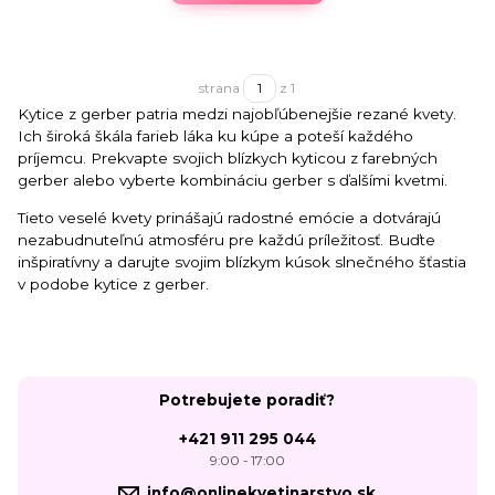
strana
z 1
Kytice z gerber patria medzi najobľúbenejšie rezané kvety.
Ich široká škála farieb láka ku kúpe a poteší každého
príjemcu. Prekvapte svojich blízkych kyticou z farebných
gerber alebo vyberte kombináciu gerber s ďalšími kvetmi.
Tieto veselé kvety prinášajú radostné emócie a dotvárajú
nezabudnuteľnú atmosféru pre každú príležitosť. Buďte
inšpiratívny a darujte svojim blízkym kúsok slnečného šťastia
v podobe kytice z gerber.
Potrebujete poradiť?
+421 911 295 044
9:00 - 17:00
info@onlinekvetinarstvo.sk