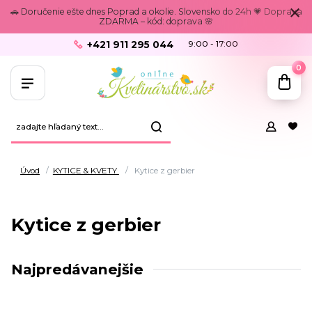
🚗 Doručenie ešte dnes Poprad a okolie. Slovensko do 24h 💗 Doprava
ZDARMA – kód: doprava 🌸
+421 911 295 044
9:00 - 17:00
0
Úvod
KYTICE & KVETY
Kytice z gerbier
Kytice z gerbier
Najpredávanejšie