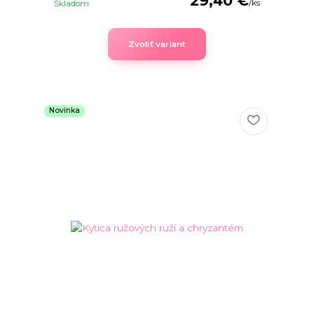
29,40 €
/
ks
Skladom
Zvoliť variant
Novinka