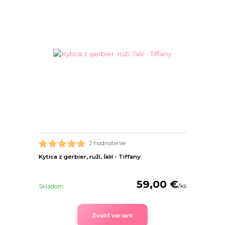
2 hodnotenie
Kytica z gerbier, ruží, ľalií - Tiffany
59,00 €
/
ks
Skladom
Zvoliť variant