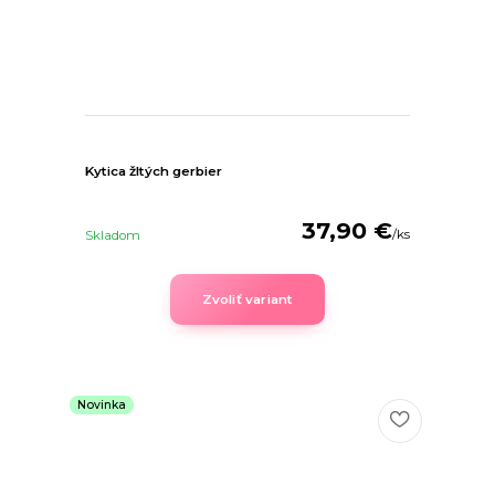
Kytica žltých gerbier
37,90 €
/
ks
Skladom
Zvoliť variant
Novinka