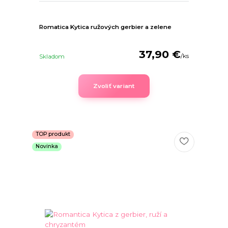
Romatica Kytica ružových gerbier a zelene
37,90 €
/
ks
Skladom
Zvoliť variant
TOP produkt
Novinka