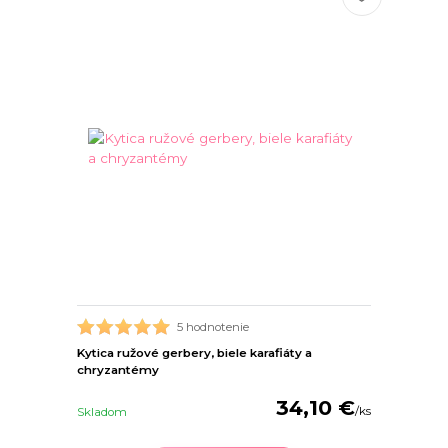
5 hodnotenie
Kytica ružové gerbery, biele karafiáty a
chryzantémy
34,10 €
/
ks
Skladom