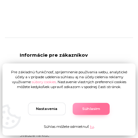
Informácie pre zákazníkov
O nás
Pre základnú funkčnosť, spríjemnenie používania webu, analytické
Ako nakupovať
účely a v prípade udelenia súhlasu aj na účely cielenia reklamy
využívame
súbory cookies
. Nastavenie vlastných preferencií cookies
Doprava a platba
môžete kedykoľvek upraviť odkazom v spodnej časti stránok.
Obchodné podmienky
GDPR
Nastavenia
Súhlasím
Vrátenie tovaru
Veľkoobchod kvetov
Súhlas môžete odmietnuť
tu
.
Blog
Svadba na kľúč