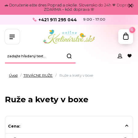
🚗 Doručenie ešte dnes Poprad a okolie. Slovensko do 24h 💗 Doprava
ZDARMA – kód: doprava 🌸
+421 911 295 044
9:00 - 17:00
0
Úvod
TRVÁCNE RUŽE
Ruže a kvety v boxe
Ruže a kvety v boxe
Cena: