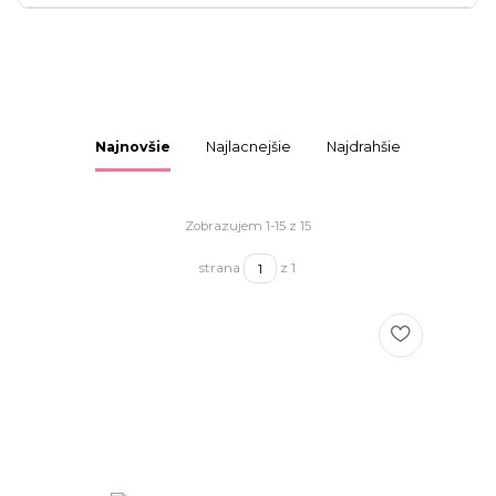
Najnovšie
Najlacnejšie
Najdrahšie
Zobrazujem 1-15 z 15
strana
z 1