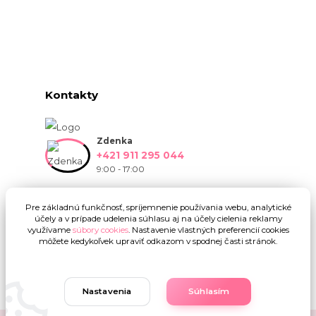
Kontakty
Zdenka
+421 911 295 044
9:00 - 17:00
info@onlinekvetinarstvo.sk
Pre základnú funkčnosť, spríjemnenie používania webu, analytické
účely a v prípade udelenia súhlasu aj na účely cielenia reklamy
využívame
súbory cookies
. Nastavenie vlastných preferencií cookies
môžete kedykoľvek upraviť odkazom v spodnej časti stránok.
Nastavenia
Súhlasím
Upravit sběr cookies.