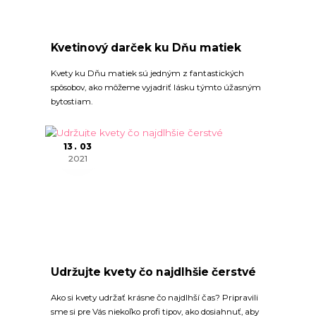
Kvetinový darček ku Dňu matiek
Kvety ku Dňu matiek sú jedným z fantastických
spôsobov, ako môžeme vyjadriť lásku týmto úžasným
bytostiam.
13
03
2021
Udržujte kvety čo najdlhšie čerstvé
Ako si kvety udržať krásne čo najdlhší čas? Pripravili
sme si pre Vás niekoľko profi tipov, ako dosiahnuť, aby