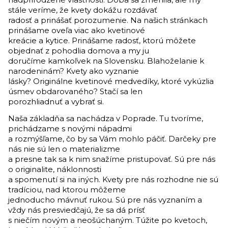
stále veríme, že kvety dokážu rozdávať
radosť a prinášať porozumenie. Na našich stránkach
prinášame oveľa viac ako kvetinové
kreácie a kytice. Prinášame radosť, ktorú môžete
objednať z pohodlia domova a my ju
doručíme kamkoľvek na Slovensku. Blahoželanie k
narodeninám? Kvety ako vyznanie
lásky? Originálne kvetinové medvedíky, ktoré vykúzlia
úsmev obdarovaného? Stačí sa len
porozhliadnuť a vybrať si.
Naša základňa sa nachádza v Poprade. Tu tvoríme,
prichádzame s novými nápadmi
a rozmýšľame, čo by sa Vám mohlo páčiť. Darčeky pre
nás nie sú len o materializme
a presne tak sa k nim snažíme pristupovať. Sú pre nás
o originalite, náklonnosti
a spomenutí si na iných. Kvety pre nás rozhodne nie sú
tradíciou, nad ktorou môžeme
jednoducho mávnuť rukou. Sú pre nás vyznaním a
vždy nás presviedčajú, že sa dá prísť
s niečím novým a neošúchaným. Túžite po kvetoch,