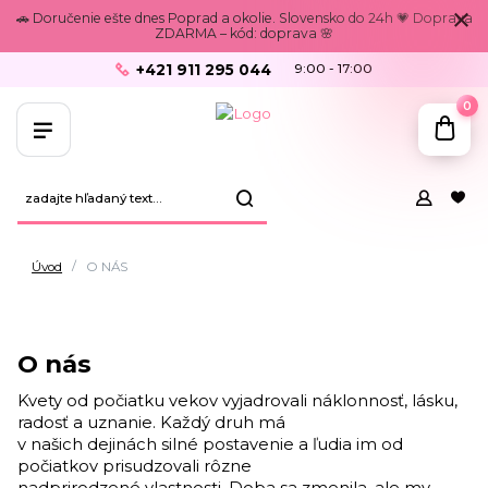
🚗 Doručenie ešte dnes Poprad a okolie. Slovensko do 24h 💗 Doprava
ZDARMA – kód: doprava 🌸
+421 911 295 044
9:00 - 17:00
0
Úvod
O NÁS
O nás
Kvety od počiatku vekov vyjadrovali náklonnosť, lásku,
radosť a uznanie. Každý druh má
v našich dejinách silné postavenie a ľudia im od
počiatkov prisudzovali rôzne
nadprirodzené vlastnosti. Doba sa zmenila, ale my