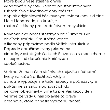
ktoré budú Vaše šťastné chvíle
vyjadrovať dlhý čas? Siahnite po stabilizovaných
ružiach. Svoje kvetinové dary môžete
doplniť originálnymi háčkovanými zvieratkami z dielne
Helis Handmade, na ktoré je
materiál získaný prostredníctvom recyklácie.
Rovnako ako počas šťastných chvíľ, sme tu i vo
chvíľach smútku. Smútočné vence
a ikebany pripravíme podľa Vašich inštrukcií. V
Poprade doručíme kvety priamo na
cintorín, v ostatných častiach Slovenska sa spoliehame
na expresné doručenie kuriérskou
spoločnosťou.
Veríme, že na našich stránkach objavíte nádherné
kvety na každú príležitosť. Vždy si
ochotne vypočujeme Vaše nápady a požiadavky a
pokúsime sa zakomponovať ich do
celkovej objednávky. Sme tu pre Vás každý deň.
Veríme, že vždy u nás objavíte to pravé
orechové, ktoré prinesie vytúženú radosť.