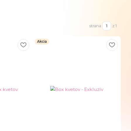
strana
z 1
Akcia