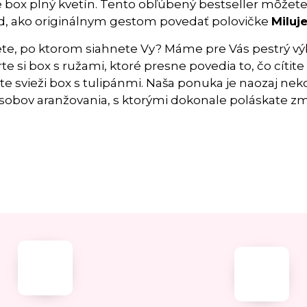
e box plný kvetín. Tento obľúbený bestseller môžete d
, ako originálnym gestom povedať polovičke
Miluj
ete, po ktorom siahnete Vy? Máme pre Vás pestrý v
te si box s ružami, ktoré presne povedia to, čo cítite
te svieži box s tulipánmi. Naša ponuka je naozaj ne
sobov aranžovania, s ktorými dokonale poláskate zmy