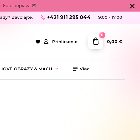
 kód: doprava 🌸
+421 911 295 044
rady? Zavolajte.
9:00 - 17:00
0
0,00 €
Prihlásenie
HOVÉ OBRAZY & MACH
Viac