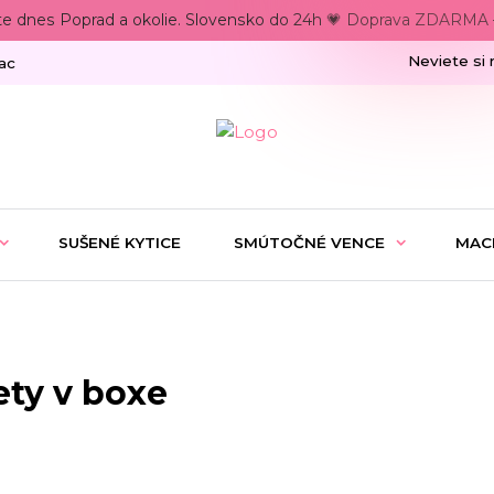
te dnes Poprad a okolie. Slovensko do 24h 💗 Doprava ZDARMA –
Neviete si 
ac
SUŠENÉ KYTICE
SMÚTOČNÉ VENCE
MAC
ety v boxe