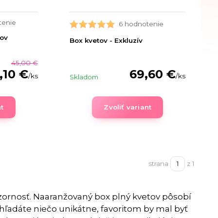
tenie
6 hodnotenie
tov
Box kvetov - Exkluzív
45,00 €
69,60 €
,10 €
/
ks
/
ks
Skladom
nt
Zvoliť variant
strana
z 1
ozornosť. Naaranžovaný box plný kvetov pôsobí
hľadáte niečo unikátne, favoritom by mal byť