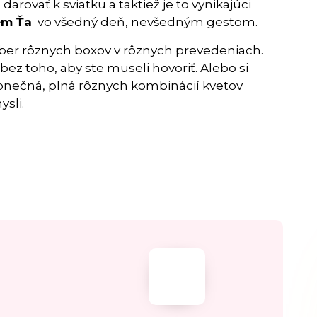
arovať k sviatku a taktiež je to vynikajúci
em Ťa
vo všedný deň, nevšedným gestom.
ýber rôznych boxov v rôznych prevedeniach.
 bez toho, aby ste museli hovoriť. Alebo si
konečná, plná rôznych kombinácií kvetov
sli.