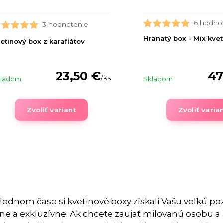
6 hodno
3 hodnotenie
Hranatý box - Mix kve
etinový box z karafiátov
23,50 €
47
/
ks
kladom
Skladom
Zvoliť variant
Zvoliť varia
lednom čase si kvetinové boxy získali Vašu veľkú p
ne a exkluzívne. Ak chcete zaujať milovanú osobu a 