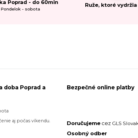
ka Poprad - do 60min
Ruže, ktoré vydržia
Pondelok - sobota
a doba Poprad a
Bezpečné online platby
bota
enie aj počas víkendu.
Doručujeme
cez
GLS Slovak
Osobný odber