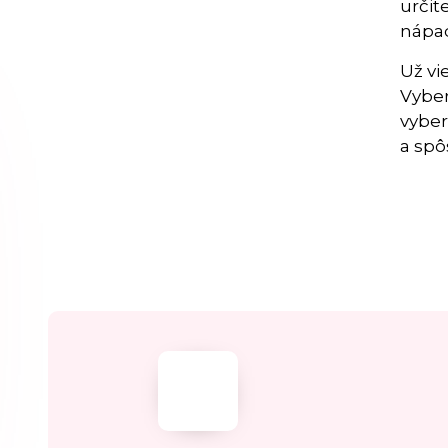
určit
nápad
Už vi
Vyber
vyber
a spô