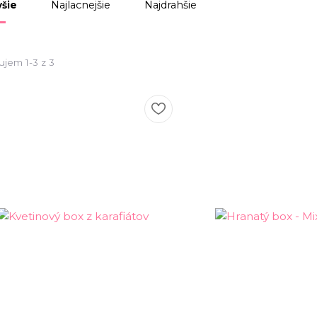
Najlacnejšie
Najdrahšie
šie
ujem 1-3 z 3