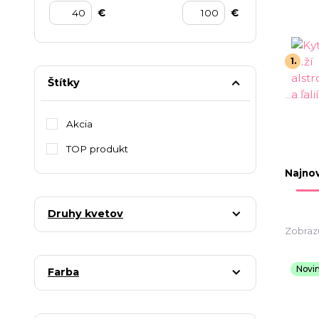
€
€
1.
Štítky
Akcia
TOP produkt
Najnov
Druhy kvetov
Zobraz
Novi
Farba