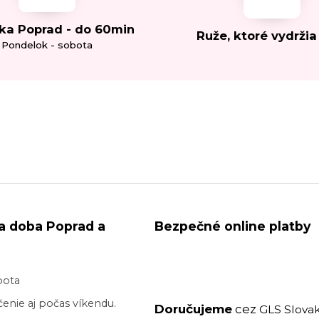
ka Poprad - do 60min
Ruže, ktoré vydržia
Pondelok - sobota
a doba Poprad a
Bezpečné online platby
bota
enie aj počas víkendu.
Doručujeme
cez
GLS Slovak