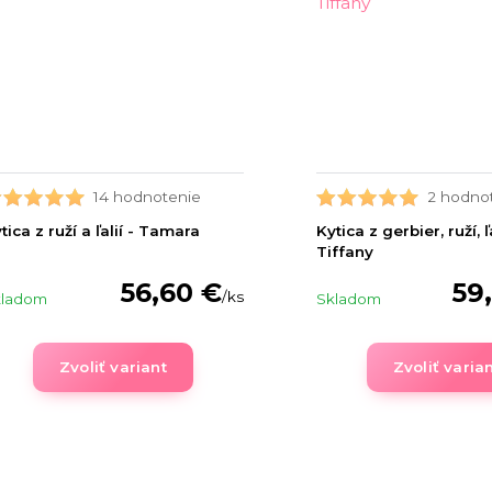
14 hodnotenie
2 hodno
tica z ruží a ľalií - Tamara
Kytica z gerbier, ruží, ľa
Tiffany
56,60 €
59
/
ks
kladom
Skladom
Zvoliť variant
Zvoliť varia