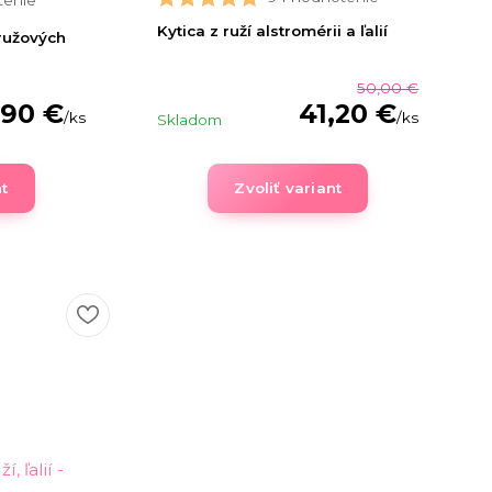
tenie
Kytica z ruží alstromérii a ľalií
 ružových
50,00 €
,90 €
41,20 €
/
ks
/
ks
Skladom
nt
Zvoliť variant