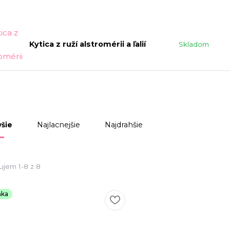
Kytica z ruží alstromérii a ľalií
Skladom
Najlacnejšie
Najdrahšie
šie
ujem 1-8 z 8
nka