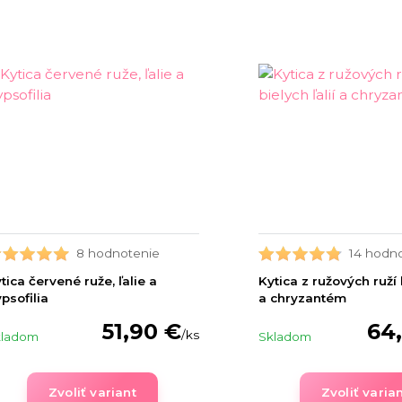
8 hodnotenie
14 hodn
tica červené ruže, ľalie a
Kytica z ružových ruží b
psofilia
a chryzantém
51,90 €
64
/
ks
kladom
Skladom
Zvoliť variant
Zvoliť varia