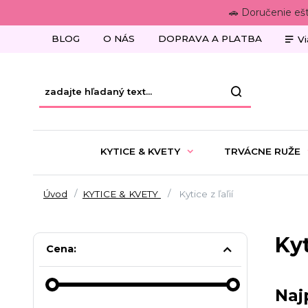
🚗 Doručenie eš
BLOG
O NÁS
DOPRAVA A PLATBA
Vi
KYTICE & KVETY
TRVÁCNE RUŽE
Úvod
KYTICE & KVETY
Kytice z ľaľií
Kyt
Cena:
Naj