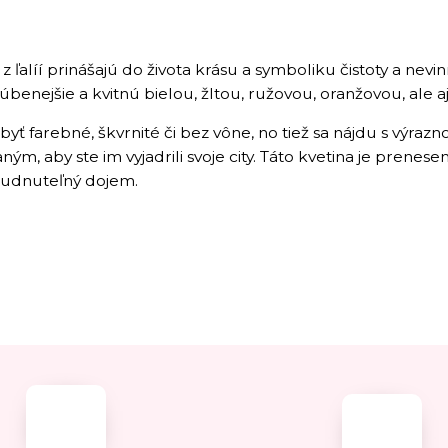
 z ľalíí prinášajú do života krásu a symboliku čistoty a nev
úbenejšie a kvitnú bielou, žltou, ružovou, oranžovou, ale 
yť farebné, škvrnité či bez vône, no tiež sa nájdu s výrazn
ným, aby ste im vyjadrili svoje city. Táto kvetina je prenes
udnuteľný dojem.