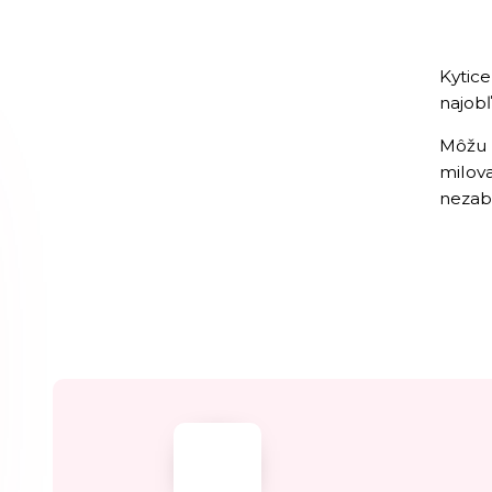
Kytice
najobľ
Môžu b
milova
nezab