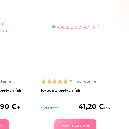
otenie
7 hodnotenie
ielych ľalií
Kytica z bielých ľalií
,90 €
41,20 €
/
ks
/
ks
Skladom
nt
Zvoliť variant