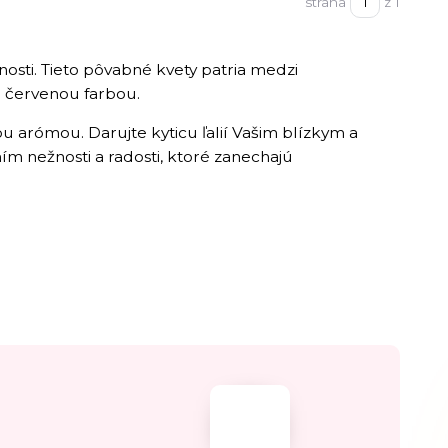
strana
z 1
innosti. Tieto pôvabné kvety patria medzi
aj červenou farbou.
ou arómou. Darujte kyticu ľalií Vašim blízkym a
ením nežnosti a radosti, ktoré zanechajú