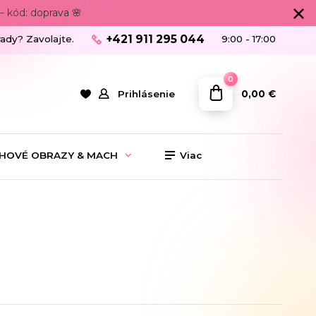
 kód: doprava 🌸
+421 911 295 044
rady? Zavolajte.
9:00 - 17:00
0
0,00 €
Prihlásenie
HOVÉ OBRAZY & MACH
Viac