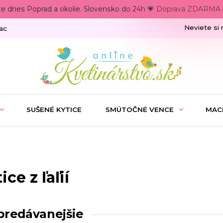
te dnes Poprad a okolie. Slovensko do 24h 💗 Doprava ZDARMA –
Neviete si 
ac
SUŠENÉ KYTICE
SMÚTOČNÉ VENCE
MAC
ice z ľaľií
predávanejšie