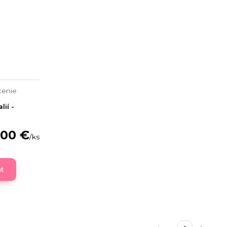
tenie
lií -
,00 €
/
ks
nt