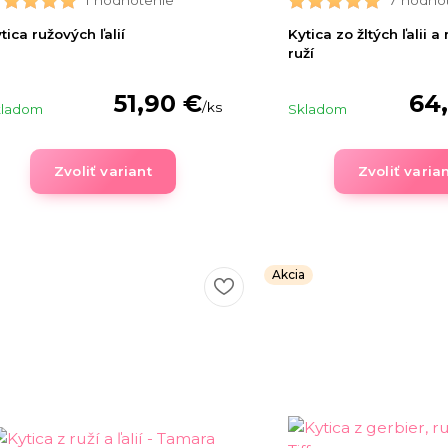
1 hodnotenie
7 hodno
tica ružových ľalií
Kytica zo žltých ľalii a
ruží
51,90 €
64
/
ks
kladom
Skladom
Zvoliť variant
Zvoliť varia
Akcia