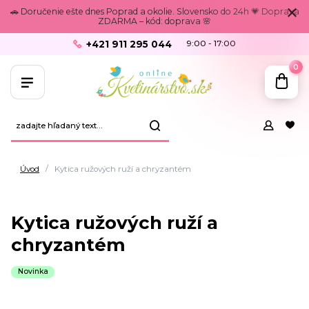
🚗 Doručenie ešte dnes Poprad a okolie. Slovensko do 24h 💗 Doprava
ZDARMA – kód: doprava 🌸
+421 911 295 044
9:00 - 17:00
0
Úvod
Kytica ružových ruží a chryzantém
Kytica ružových ruží a
chryzantém
Novinka