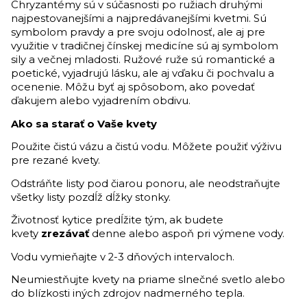
Chryzantémy sú v súčasnosti po ružiach druhými
najpestovanejšími a najpredávanejšími kvetmi. Sú
symbolom pravdy a pre svoju odolnosť, ale aj pre
využitie v tradičnej čínskej medicíne sú aj symbolom
sily a večnej mladosti. Ružové ruže sú romantické a
poetické, vyjadrujú lásku, ale aj vďaku či pochvalu a
ocenenie. Môžu byť aj spôsobom, ako povedať
ďakujem alebo vyjadrením obdivu.
Ako sa starať o Vaše kvety
Použite čistú vázu a čistú vodu. Môžete použiť výživu
pre rezané kvety.
Odstráňte listy pod čiarou ponoru, ale neodstraňujte
všetky listy pozdĺž dĺžky stonky.
Životnosť kytice predĺžite tým, ak budete
kvety
zrezávať
denne alebo aspoň pri výmene vody.
Vodu vymieňajte v 2-3 dňových intervaloch.
Neumiestňujte kvety na priame slnečné svetlo alebo
do blízkosti iných zdrojov nadmerného tepla.