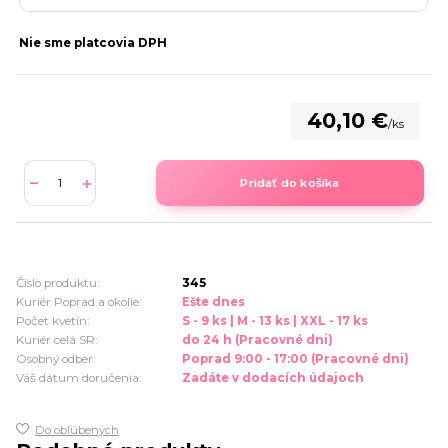
Nie sme platcovia DPH
40,10 €
/
ks
Pridať do košíka
Číslo produktu:
345
Kuriér Poprad a okolie:
Ešte dnes
Počet kvetín:
S - 9 ks | M - 13 ks | XXL - 17 ks
Kuriér celá SR:
do 24 h (Pracovné dni)
Osobný odber:
Poprad 9:00 - 17:00 (Pracovné dni)
Váš dátum doručenia:
Zadáte v dodacích údajoch
Do obľúbených