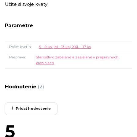
Užite si svoje kvety!
Parametre
Počet kvetín
S - 9 ks | M - 13 ks | XXL - 17 ks
Preprava
Starostlivo zabalené a zasielané v prepravných
krabiciach
Hodnotenie
2
Pridať hodnotenie
5