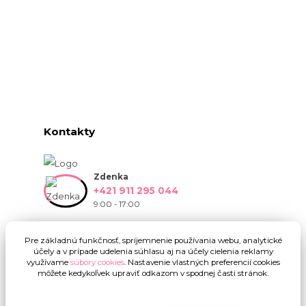
Kontakty
Zdenka
+421 911 295 044
9:00 - 17:00
info@onlinekvetinarstvo.sk
Pre základnú funkčnosť, spríjemnenie používania webu, analytické
účely a v prípade udelenia súhlasu aj na účely cielenia reklamy
využívame
súbory cookies
. Nastavenie vlastných preferencií cookies
môžete kedykoľvek upraviť odkazom v spodnej časti stránok.