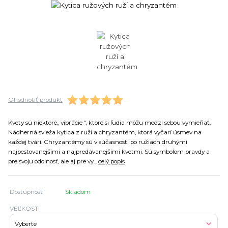
Ohodnotiť produkt
Kvety sú niektoré„ vibrácie “, ktoré si ľudia môžu medzi sebou vymieňať.
Nádherná svieža kytica z ruží a chryzantém, ktorá vyčarí úsmev na
každej tvári. Chryzantémy sú v súčasnosti po ružiach druhými
najpestovanejšími a najpredávanejšími kvetmi. Sú symbolom pravdy a
pre svoju odolnosť, ale aj pre vy...
celý popis
Dostupnosť
Skladom
VEĽKOSTI