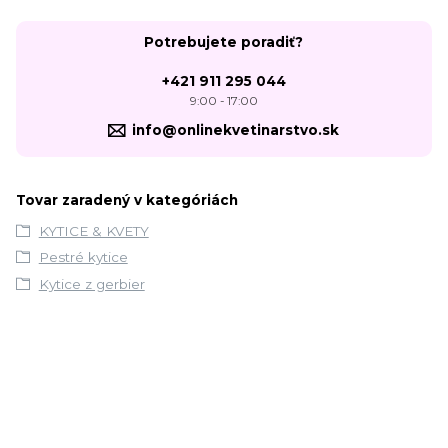
Potrebujete poradiť?
+421 911 295 044
9:00 - 17:00
info@onlinekvetinarstvo.sk
Tovar zaradený v kategóriách
KYTICE & KVETY
Pestré kytice
Kytice z gerbier