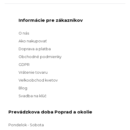
Informácie pre zákazníkov
O nás
Ako nakupovať
Doprava a platba
Obchodné podmienky
GDPR
Vrátenie tovaru
Veľkoobchod kvetov
Blog
Svadba na kľúč
Prevádzkova doba Poprad a okolie
Pondelok - Sobota