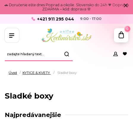
🚗 Doručenie ešte dnes Poprad a okolie. Slovensko do 24h 💗 Doprava
ZDARMA – kód: doprava 🌸
+421 911 295 044
9:00 - 17:00
0
Úvod
KYTICE & KVETY
Sladké boxy
Sladké boxy
Najpredávanejšie