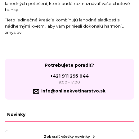
lahodných potešení, ktoré budú rozmaznávať vaše chuťové
bunky.
Tieto jedinečné kreácie kombinujú lahodné sladkosti s
nádhernými kvetmi, aby vám priniesli dokonalú harmóniu
zmyslov
Potrebujete poradiť?
+421 911 295 044
9:00 - 17:00
info@onlinekvetinarstvo.sk
Novinky
Zobraziť všetky novinky