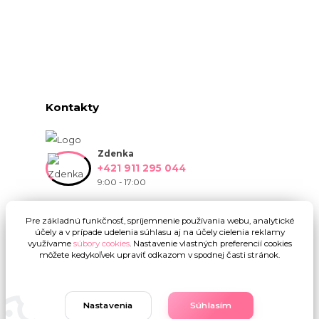
Kontakty
Zdenka
+421 911 295 044
9:00 - 17:00
info@onlinekvetinarstvo.sk
Pre základnú funkčnosť, spríjemnenie používania webu, analytické
účely a v prípade udelenia súhlasu aj na účely cielenia reklamy
využívame
súbory cookies
. Nastavenie vlastných preferencií cookies
môžete kedykoľvek upraviť odkazom v spodnej časti stránok.
Nastavenia
Súhlasím
Upravit sběr cookies.