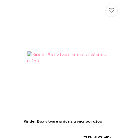
Kinder Box v tvare srdca s trvácnou ružou
29,40 €