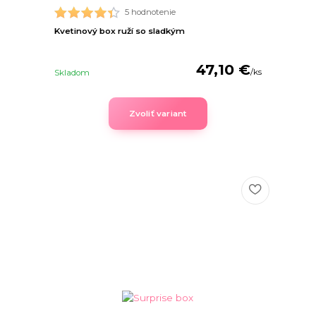
5 hodnotenie
Kvetinový box ruží so sladkým
47,10 €
/
ks
Skladom
Zvoliť variant