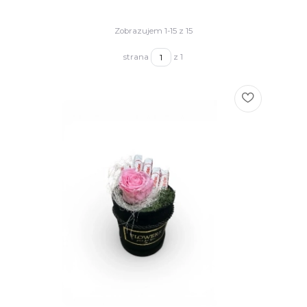
Zobrazujem 1-15 z 15
strana
z 1