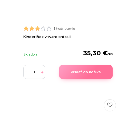
1 hodnotenie
Kinder Box v tvare srdca II
35,30 €
/
ks
Skladom
Pridať do košíka