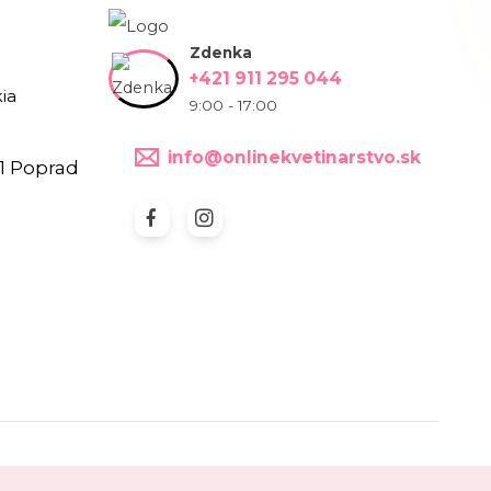
Zdenka
+421 911 295 044
ia
9:00 - 17:00
info@onlinekvetinarstvo.sk
1 Poprad