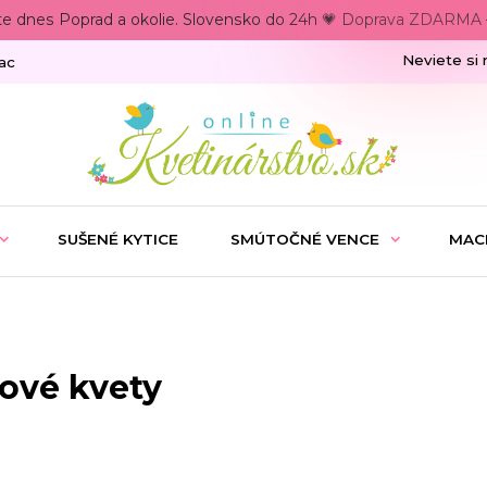
te dnes Poprad a okolie. Slovensko do 24h 💗 Doprava ZDARMA –
Neviete si 
ac
SUŠENÉ KYTICE
SMÚTOČNÉ VENCE
MAC
bové kvety