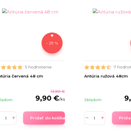
- 29 %
5 hodnotenie
7 hodno
túria červená 48 cm
Antúria ružová 48cm
13,90 €
9,90 €
9
/
ks
kladom
Skladom
Pridať do košíka
Prida