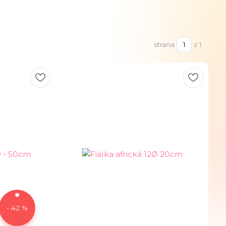
strana
z 1
- 42 %