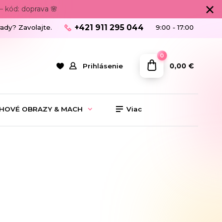
 kód: doprava 🌸
+421 911 295 044
rady? Zavolajte.
9:00 - 17:00
0
0,00 €
Prihlásenie
HOVÉ OBRAZY & MACH
Viac