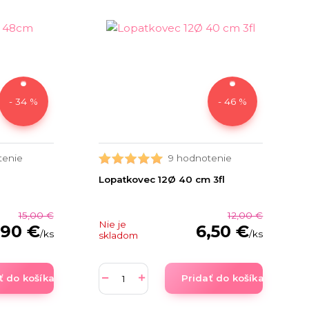
- 34 %
- 46 %
tenie
9 hodnotenie
Lopatkovec 12Ø 40 cm 3fl
15,00 €
12,00 €
Nie je
,90 €
6,50 €
/
ks
/
ks
skladom
ť do košíka
Pridať do košíka