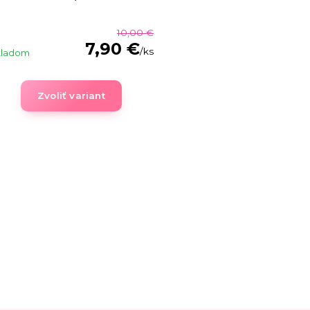
10,00 €
7,90 €
/
ks
kladom
Zvoliť variant