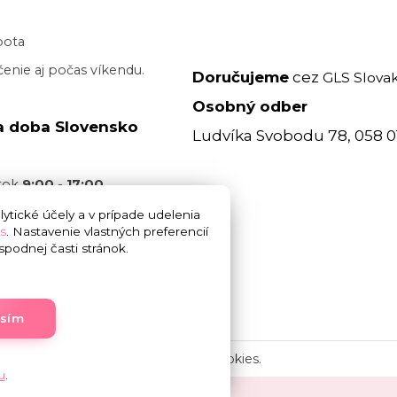
bota
enie aj počas víkendu.
Doručujeme
cez
GLS Slovak
Osobný odber
a doba Slovensko
Ludvíka Svobodu 78, 058 0
atok
9:00 - 17:00
acovný deň je realizované
ytické účely a v prípade udelenia
s
. Nastavenie vlastných preferencií
 17:00
bez garancie
podnej časti stránok.
 doručenia. Cez víkend
.
asím
Upravit sběr cookies.
u
.