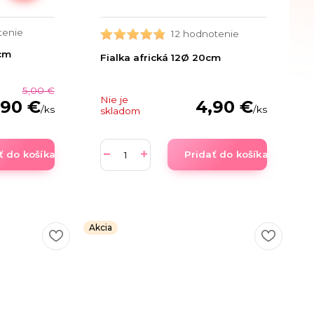
tenie
12 hodnotenie
0cm
Fialka africká 12Ø 20cm
5,00 €
Nie je
4,90 €
,90 €
/
ks
/
ks
skladom
ť do košíka
Pridať do košíka
Akcia