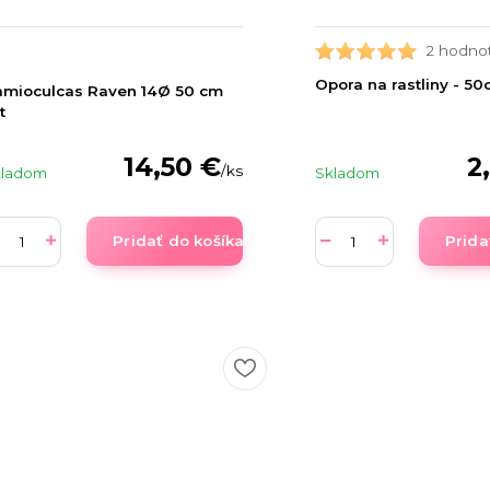
2 hodno
Opora na rastliny - 5
amioculcas Raven 14Ø 50 cm
t
14,50 €
2
/
ks
kladom
Skladom
Pridať do košíka
Prida