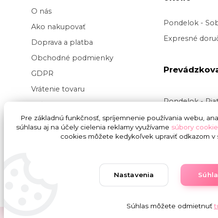
O nás
Pondelok - So
Ako nakupovať
Expresné doruč
Doprava a platba
Obchodné podmienky
Prevádzkov
GDPR
Vrátenie tovaru
Pondelok - Pi
Veľkoobchod kvetov
Doručenie v pr
Pre základnú funkčnosť, spríjemnenie používania webu, anal
Blog
súhlasu aj na účely cielenia reklamy využívame
súbory cookie
v
čase
9:00 do
Svadba na kľúč
cookies môžete kedykoľvek upraviť odkazom v s
presnej hodiny
nedoručujeme
Nastavenia
Súhl
Súhlas môžete odmietnuť
t
Copyright © 2019 - 2025 Onlinekvetinarstvo.sk