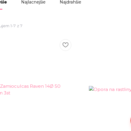
Najlacnejšie
Najdrahšie
šie
ujem 1-7 z 7