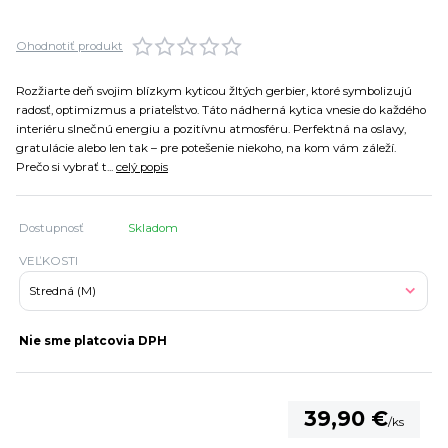
Ohodnotiť produkt
Rozžiarte deň svojim blízkym kyticou žltých gerbier, ktoré symbolizujú
radosť, optimizmus a priateľstvo. Táto nádherná kytica vnesie do každého
interiéru slnečnú energiu a pozitívnu atmosféru. Perfektná na oslavy,
gratulácie alebo len tak – pre potešenie niekoho, na kom vám záleží.
Prečo si vybrať t...
celý popis
Dostupnosť
Skladom
VEĽKOSTI
Nie sme platcovia DPH
39,90 €
/
ks