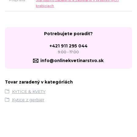
Preprava
Starostlivo zabalené a zasielané v prepravných
krabiciach
Potrebujete poradiť?
+421 911 295 044
9:00 - 17:00
info@onlinekvetinarstvo.sk
Tovar zaradený v kategóriách
KYTICE & KVETY
Kytice z gerbier