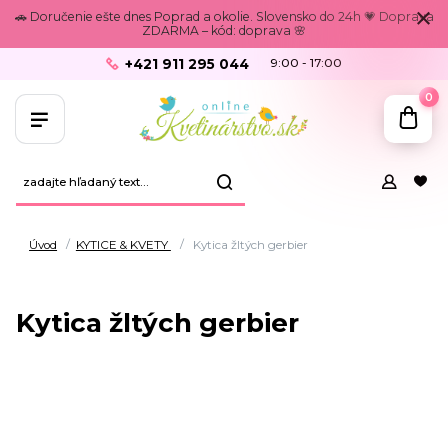
🚗 Doručenie ešte dnes Poprad a okolie. Slovensko do 24h 💗 Doprava
ZDARMA – kód: doprava 🌸
+421 911 295 044
9:00 - 17:00
0
Úvod
KYTICE & KVETY
Kytica žltých gerbier
Kytica žltých gerbier