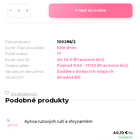
Pridať do košíka
Číslo produktu:
100286/2
Kuriér Poprad a okolie:
Ešte dnes
Počet kvetov:
17
Kuriér celá SR:
do 24 h (Pracovné dni)
Osobný odber:
Poprad 9:00 - 17:00 (Pracovné dni)
Váš dátum doručenia:
Zadáte v dodacích údajoch
VEĽKOSTI:
Stredná (M)
Do obľúbených
Podobné produkty
Kytica ružových ruží a chryzantém
40,10 €
/
ks
Skladom