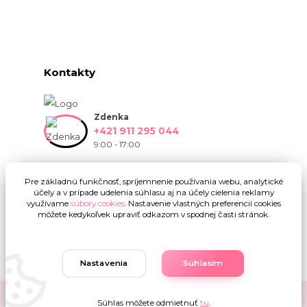
Kontakty
Zdenka
+421 911 295 044
9:00 - 17:00
info@onlinekvetinarstvo.sk
Pre základnú funkčnosť, spríjemnenie používania webu, analytické
účely a v prípade udelenia súhlasu aj na účely cielenia reklamy
využívame
súbory cookies
. Nastavenie vlastných preferencií cookies
môžete kedykoľvek upraviť odkazom v spodnej časti stránok.
Nastavenia
Súhlasím
Upravit sběr cookies.
Súhlas môžete odmietnuť
tu
.
Copyright © 2019 - 2025 Onlinekvetinarstvo.sk