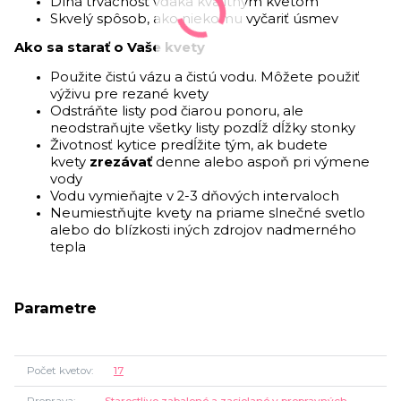
Dlhá trvácnosť vďaka kvalitným kvetom
Skvelý spôsob, ako niekomu vyčariť úsmev
Ako sa starať o Vaše kvety
Použite čistú vázu a čistú vodu. Môžete použiť
výživu pre rezané kvety
Odstráňte listy pod čiarou ponoru, ale
neodstraňujte všetky listy pozdĺž dĺžky stonky
Životnosť kytice predĺžite tým, ak budete
kvety
zrezávať
denne alebo aspoň pri výmene
vody
Vodu vymieňajte v 2-3 dňových intervaloch
Neumiestňujte kvety na priame slnečné svetlo
alebo do blízkosti iných zdrojov nadmerného
tepla
Parametre
Počet kvetov
17