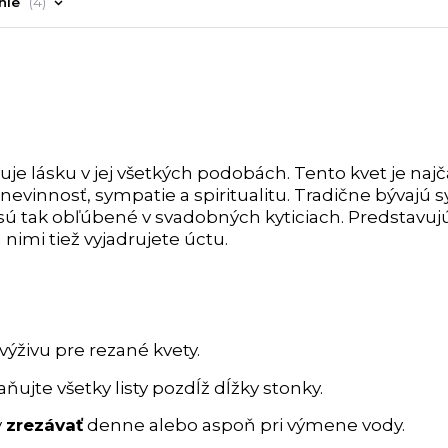
nie
4
je lásku v jej všetkých podobách. Tento kvet je najč
u, nevinnosť, sympatie a spiritualitu. Tradične bývaj
že sú tak obľúbené v svadobných kyticiach. Predstavuj
 nimi tiež vyjadrujete úctu.
výživu pre rezané kvety.
ňujte všetky listy pozdĺž dĺžky stonky.
y
zrezávať
denne alebo aspoň pri výmene vody.