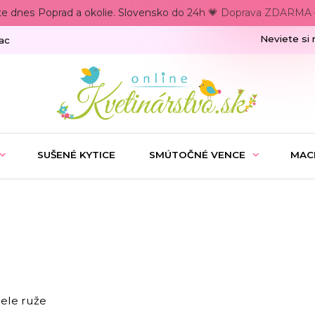
te dnes Poprad a okolie. Slovensko do 24h 💗 Doprava ZDARMA –
Neviete si 
ac
SUŠENÉ KYTICE
SMÚTOČNÉ VENCE
MAC