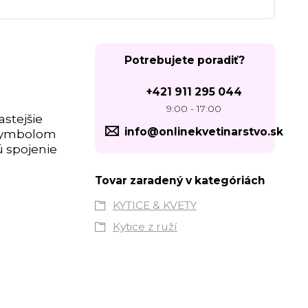
Potrebujete poradiť?
+421 911 295 044
9:00 - 17:00
astejšie
info@onlinekvetinarstvo.sk
ú symbolom
ú spojenie
Tovar zaradený v kategóriách
KYTICE & KVETY
Kytice z ruží