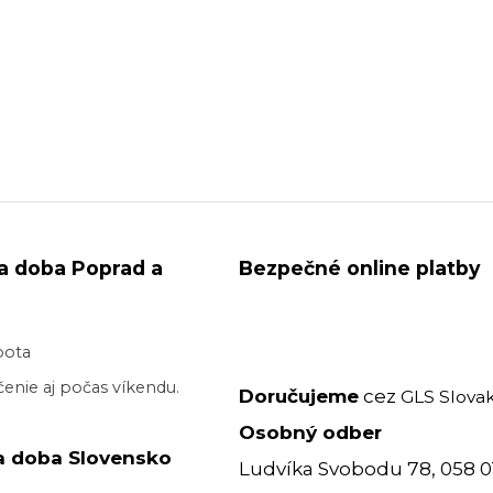
a doba Poprad a
Bezpečné online platby
bota
enie aj počas víkendu.
Doručujeme
cez
GLS Slovak
Osobný odber
a doba Slovensko
Ludvíka Svobodu 78, 058 0