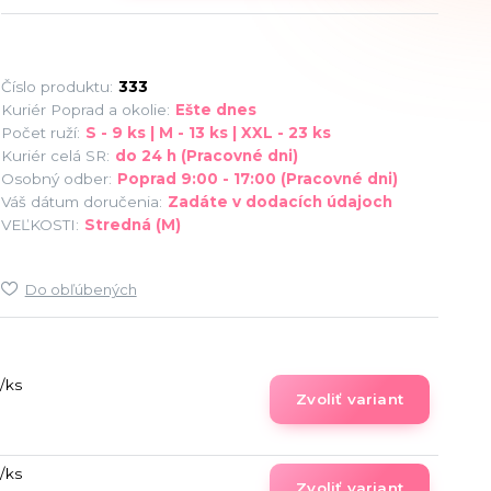
Číslo produktu:
333
Kuriér Poprad a okolie:
Ešte dnes
Počet ruží:
S - 9 ks | M - 13 ks | XXL - 23 ks
Kuriér celá SR:
do 24 h (Pracovné dni)
Osobný odber:
Poprad 9:00 - 17:00 (Pracovné dni)
Váš dátum doručenia:
Zadáte v dodacích údajoch
VEĽKOSTI:
Stredná (M)
Do obľúbených
/
ks
Zvoliť variant
/
ks
Zvoliť variant