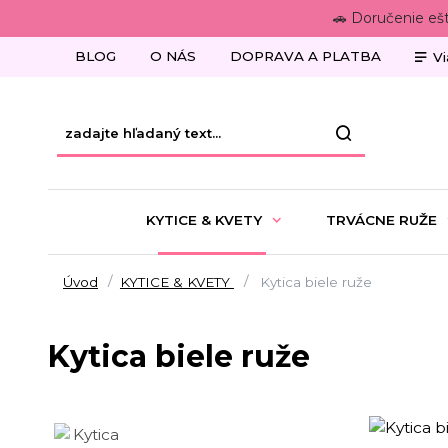
🚗 Doručenie eš
BLOG
O NÁS
DOPRAVA A PLATBA
Vi
KYTICE & KVETY
TRVÁCNE RUŽE
Úvod
KYTICE & KVETY
Kytica biele ruže
Kytica biele ruže