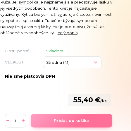
Ruža. Jej symbolika je najznámejšia a predstavuje lásku v
jej všetkých podobách. Tento kvet je najčastejšie
využívaný. Kytica bielych ruží vyjadruje čistotu, nevinnosť,
sympatie a spiritualitu. Tradične bývajú symbolom
naozajstnej a vernej lásky, nie je preto divu, že sú tak
obľúbené v svadobných ky...
celý popis
Dostupnosť
Skladom
VEĽKOSTI
Nie sme platcovia DPH
55,40 €
/
ks
Pridať do košíka