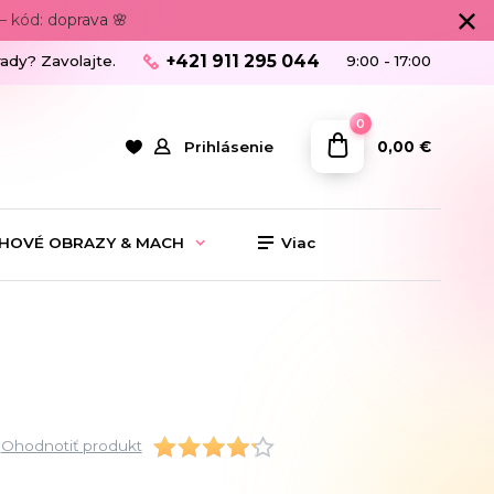
 kód: doprava 🌸
+421 911 295 044
rady? Zavolajte.
9:00 - 17:00
0
0,00 €
Prihlásenie
HOVÉ OBRAZY & MACH
Viac
Ohodnotiť produkt