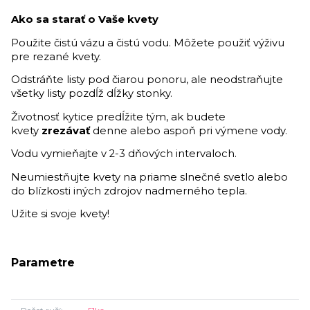
Ako sa starať o Vaše kvety
Použite čistú vázu a čistú vodu. Môžete použiť výživu
pre rezané kvety.
Odstráňte listy pod čiarou ponoru, ale neodstraňujte
všetky listy pozdĺž dĺžky stonky.
Životnosť kytice predĺžite tým, ak budete
kvety
zrezávať
denne alebo aspoň pri výmene vody.
Vodu vymieňajte v 2-3 dňových intervaloch.
Neumiestňujte kvety na priame slnečné svetlo alebo
do blízkosti iných zdrojov nadmerného tepla.
Užite si svoje kvety!
Parametre