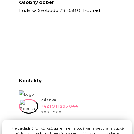
Osobný odber
Ludvíka Svobodu 78, 058 01 Poprad
Kontakty
Zdenka
+421 911 295 044
9:00 - 17:00
info@onlinekvetinarstvo.sk
Pre základnú funkčnosť, spríjemnenie používania webu, analytické
účely a v prípade udelenia súhlasu aj na účely cielenia reklamy