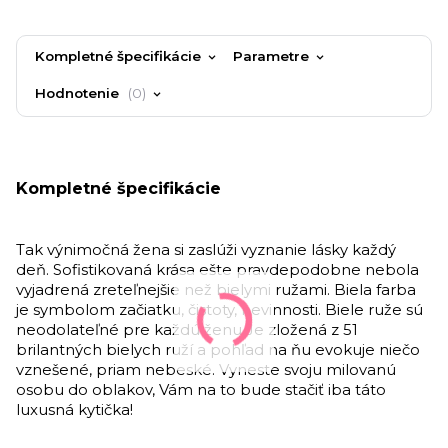
Kompletné špecifikácie
Parametre
Hodnotenie
0
Kompletné špecifikácie
Tak výnimočná žena si zaslúži vyznanie lásky každý
deň. Sofistikovaná krása ešte pravdepodobne nebola
vyjadrená zreteľnejšie než bielymi ružami. Biela farba
je symbolom začiatku, čistoty, nevinnosti. Biele ruže sú
neodolateľné pre každú ženu.Je zložená z 51
brilantných bielych ruží a pohľad na ňu evokuje niečo
vznešené, priam nebeské. Vyneste svoju milovanú
osobu do oblakov, Vám na to bude stačiť iba táto
luxusná kytička!