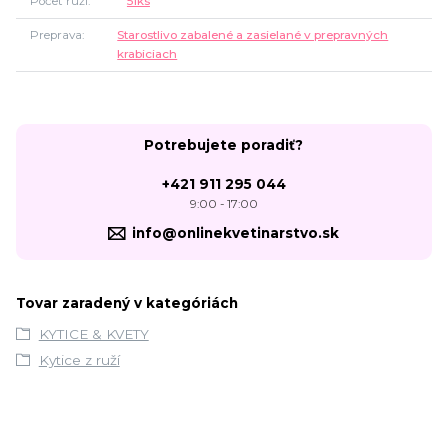
Počet ruží
51ks
Preprava
Starostlivo zabalené a zasielané v prepravných
krabiciach
Potrebujete poradiť?
+421 911 295 044
9:00 - 17:00
info@onlinekvetinarstvo.sk
Tovar zaradený v kategóriách
KYTICE & KVETY
Kytice z ruží