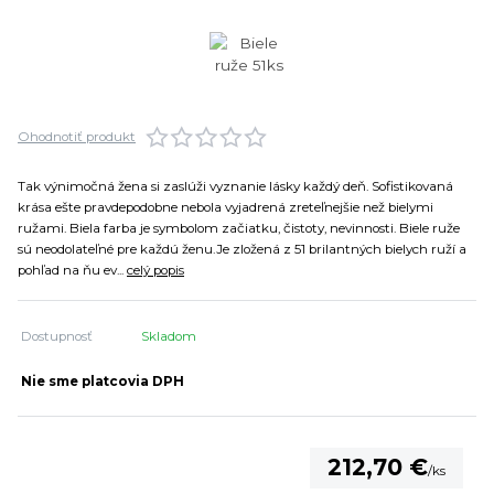
Ohodnotiť produkt
Tak výnimočná žena si zaslúži vyznanie lásky každý deň. Sofistikovaná
krása ešte pravdepodobne nebola vyjadrená zreteľnejšie než bielymi
ružami. Biela farba je symbolom začiatku, čistoty, nevinnosti. Biele ruže
sú neodolateľné pre každú ženu.Je zložená z 51 brilantných bielych ruží a
pohľad na ňu ev...
celý popis
Dostupnosť
Skladom
Nie sme platcovia DPH
212,70 €
/
ks