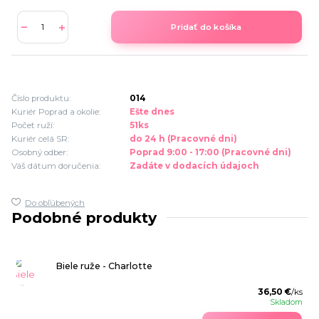
Pridať do košíka
Číslo produktu:
014
Kuriér Poprad a okolie:
Ešte dnes
Počet ruží:
51ks
Kuriér celá SR:
do 24 h (Pracovné dni)
Osobný odber:
Poprad 9:00 - 17:00 (Pracovné dni)
Váš dátum doručenia:
Zadáte v dodacích údajoch
Do obľúbených
Podobné produkty
Biele ruže - Charlotte
36,50 €
/
ks
Skladom