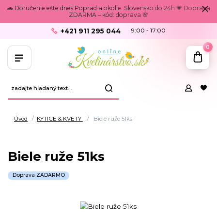
🚗 Doručenie ešte dnes Poprad a okolie. Slovensko do 24h 💗 Doprava
ZDARMA – kód: doprava 🌸
+421 911 295 044
9:00 - 17:00
0
Úvod
KYTICE & KVETY
Biele ruže 51ks
Biele ruže 51ks
Doprava ZADARMO