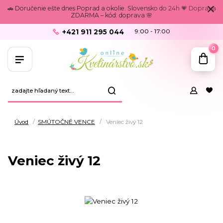
🚗 Doručenie ešte dnes Poprad a okolie. Slovensko do 24h 💗 Doprava
ZDARMA – kód: doprava 🌸
+421 911 295 044
9:00 - 17:00
0
Úvod
SMÚTOČNÉ VENCE
Veniec živý 12
Veniec živý 12