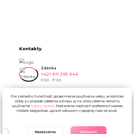
Kontakty
Zdenka
+421 911 295 044
9:00 - 17:00
info@onlinekvetinarstvo.sk
Pre základnú funkčnosť, spríjemnenie používania webu, analytické
účely a v prípade udelenia súhlasu aj na účely cielenia reklamy
využívame
súbory cookies
. Nastavenie vlastných preferencií cookies
môžete kedykoľvek upraviť odkazom v spodnej časti stránok.
Nastavenia
Súhlasím