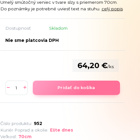
Umelý smútočný veniec v tvare slzy s priemerom 70cm.
Do poznámky je potrebné uviesť text na stuhu.
celý popis
Dostupnosť
Skladom
Nie sme platcovia DPH
64,20 €
/
ks
Pridať do košíka
Číslo produktu:
952
Kuriér Poprad a okolie:
Ešte dnes
Veľkosť:
70cm