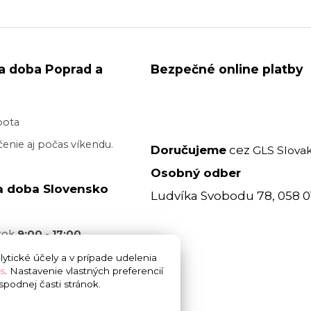
a doba Poprad a
Bezpečné online platby
bota
enie aj počas víkendu.
Doručujeme
cez
GLS Slovak
Osobný odber
a doba Slovensko
Ludvíka Svobodu 78, 058 0
atok
9:00 - 17:00
acovný deň je realizované
ytické účely a v prípade udelenia
s
. Nastavenie vlastných preferencií
 17:00
bez garancie
podnej časti stránok.
 doručenia. Cez víkend