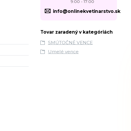
9:00 - 17:00
info@onlinekvetinarstvo.sk
Tovar zaradený v kategóriách
SMÚTOČNÉ VENCE
Umelé vence