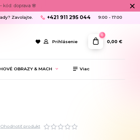
 kód: doprava 🌸
+421 911 295 044
rady? Zavolajte.
9:00 - 17:00
0
0,00 €
Prihlásenie
HOVÉ OBRAZY & MACH
Viac
Ohodnotiť produkt