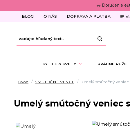
🚗 Doručenie eš
BLOG
O NÁS
DOPRAVA A PLATBA
Vi
KYTICE & KVETY
TRVÁCNE RUŽE
Úvod
SMÚTOČNÉ VENCE
Umelý smútočný veniec s
Umelý smútočný veniec s