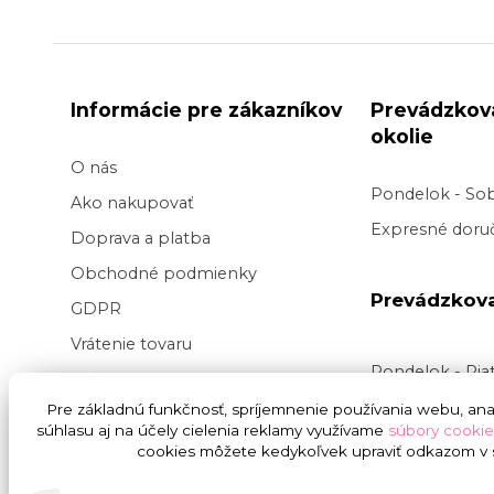
Informácie pre zákazníkov
Prevádzkov
okolie
O nás
Pondelok - So
Ako nakupovať
Expresné doruč
Doprava a platba
Obchodné podmienky
Prevádzkov
GDPR
Vrátenie tovaru
Pondelok - Pi
Veľkoobchod kvetov
Doručenie v pr
Pre základnú funkčnosť, spríjemnenie používania webu, anal
Blog
súhlasu aj na účely cielenia reklamy využívame
súbory cookie
v
čase
9:00 do
Svadba na kľúč
cookies môžete kedykoľvek upraviť odkazom v s
presnej hodiny