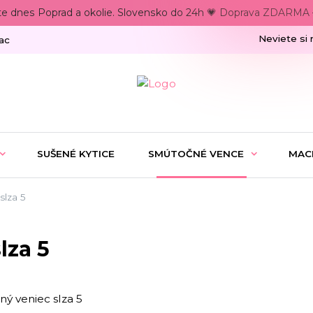
te dnes Poprad a okolie. Slovensko do 24h 💗 Doprava ZDARMA –
Neviete si 
ac
SUŠENÉ KYTICE
SMÚTOČNÉ VENCE
MAC
lza 5
lza 5