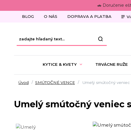
🚗 Doručenie eš
BLOG
O NÁS
DOPRAVA A PLATBA
Vi
KYTICE & KVETY
TRVÁCNE RUŽE
Úvod
SMÚTOČNÉ VENCE
Umelý smútočný veniec s
Umelý smútočný veniec s