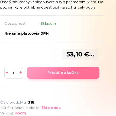
Umelý smútočný veniec v tvare slzy s priemerom 65cm. Do
poznámky je potrebné uviesť text na stuhu.
celý popis
Dostupnosť
Skladom
Nie sme platcovia DPH
53,10 €
/
ks
Pridať do košíka
Číslo produktu:
318
Kuriér Poprad a okolie:
Ešte dnes
Veľkosť:
65cm