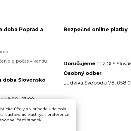
a doba Poprad a
Bezpečné online platby
bota
enie aj počas víkendu.
Doručujeme
cez
GLS Slovak
Osobný odber
a doba Slovensko
Ludvíka Svobodu 78, 058 0
atok
9:00 - 17:00
acovný deň je realizované
ytické účely a v prípade udelenia
s
. Nastavenie vlastných preferencií
 17:00
bez garancie
podnej časti stránok.
 doručenia. Cez víkend