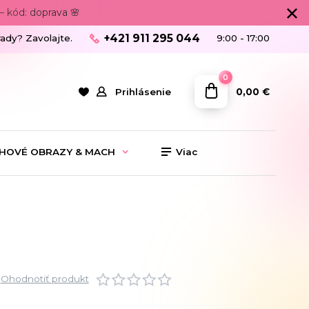
 kód: doprava 🌸
+421 911 295 044
rady? Zavolajte.
9:00 - 17:00
0
0,00 €
Prihlásenie
HOVÉ OBRAZY & MACH
Viac
Ohodnotiť produkt