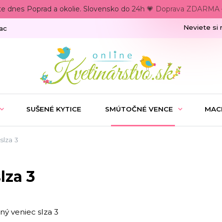
te dnes Poprad a okolie. Slovensko do 24h 💗 Doprava ZDARMA –
Neviete si 
ac
SUŠENÉ KYTICE
SMÚTOČNÉ VENCE
MAC
lza 3
lza 3