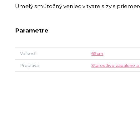
Umelý smútočný veniec v tvare slzy s prieme
Parametre
Veľkosť
65cm
Preprava
Starostlivo zabalené a