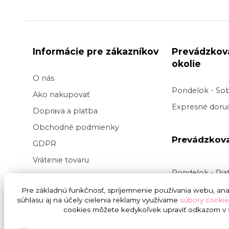
Informácie pre zákazníkov
Prevádzkov
okolie
O nás
Pondelok - So
Ako nakupovať
Expresné doruč
Doprava a platba
Obchodné podmienky
Prevádzkov
GDPR
Vrátenie tovaru
Pondelok - Pi
Veľkoobchod kvetov
Doručenie v pr
Pre základnú funkčnosť, spríjemnenie používania webu, anal
Blog
súhlasu aj na účely cielenia reklamy využívame
súbory cookie
v
čase
9:00 do
Svadba na kľúč
cookies môžete kedykoľvek upraviť odkazom v s
presnej hodiny