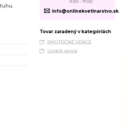
9:00 - 17:00
stuhu.
info@onlinekvetinarstvo.sk
Tovar zaradený v kategóriách
SMÚTOČNÉ VENCE
Umelé vence