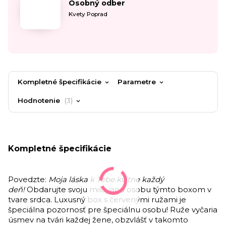
Osobný odber
Kvety Poprad
Kompletné špecifikácie
Parametre
Hodnotenie
3
Kompletné špecifikácie
Povedzte:
Moja láska k Tebe kvitne každý
deň!
Obdarujte svoju milovanú osobu týmto boxom v
tvare srdca. Luxusný box s červenými ružami je
špeciálna pozornosť pre špeciálnu osobu! Ruže vyčaria
úsmev na tvári každej žene, obzvlášť v takomto