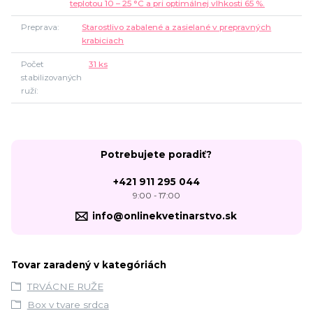
teplotou 10 – 25 °C a pri optimálnej vlhkosti 65 %.
Preprava
Starostlivo zabalené a zasielané v prepravných
krabiciach
Počet
31 ks
stabilizovaných
ruží
Potrebujete poradiť?
+421 911 295 044
9:00 - 17:00
info@onlinekvetinarstvo.sk
Tovar zaradený v kategóriách
TRVÁCNE RUŽE
Box v tvare srdca