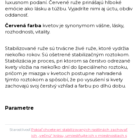
luxusnom podaní. Červené ruže prinášajú hlboké
emócie ako lásku a túžbu. Vyjadríte nimi aj úctu, obdiv
oddanosť.
Červená farba
kvetov je synonymom vášne, lásky,
rozhodnosti, vitality.
Stabilizované ruže sú trvácne živé ruže, ktoré vydržia
niekoľko rokov. Sú ošetrené stabilizačným roztokom.
Stabilizácia je proces, pri ktorom sa čerstvo odrezané
kvety vložia na niekoľko dní do špeciálneho roztoku,
pričom je miazga v kvetoch postupne nahradená
týmto roztokom a spôsobí, že po vysušení si kvety
zachovajú svoj čerstvý vzhľad a farbu po dlhú dobu.
Parametre
Starostlivosť
Pokiaľ chcete pri stabilizovaných rastlinách zachovať
ich „večnú“ krásu, umiestňujte ich v miestnostiach s