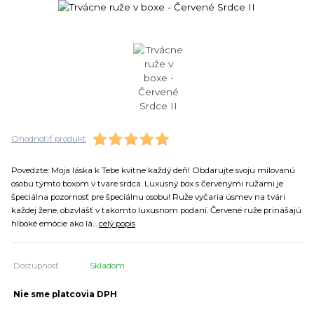
Ohodnotiť produkt
Povedzte: Moja láska k Tebe kvitne každý deň! Obdarujte svoju milovanú
osobu týmto boxom v tvare srdca. Luxusný box s červenými ružami je
špeciálna pozornosť pre špeciálnu osobu! Ruže vyčaria úsmev na tvári
každej žene, obzvlášť v takomto luxusnom podaní. Červené ruže prinášajú
hlboké emócie ako lá...
celý popis
Dostupnosť
Skladom
Nie sme platcovia DPH