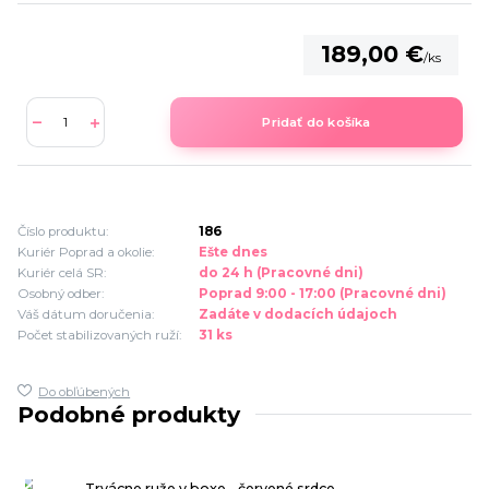
189,00 €
/
ks
Pridať do košíka
Číslo produktu:
186
Kuriér Poprad a okolie:
Ešte dnes
Kuriér celá SR:
do 24 h (Pracovné dni)
Osobný odber:
Poprad 9:00 - 17:00 (Pracovné dni)
Váš dátum doručenia:
Zadáte v dodacích údajoch
Počet stabilizovaných ruží:
31 ks
Do obľúbených
Podobné produkty
Trvácne ruže v boxe - červené srdce