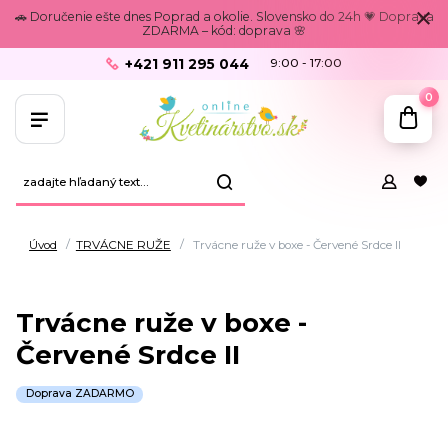
🚗 Doručenie ešte dnes Poprad a okolie. Slovensko do 24h 💗 Doprava
ZDARMA – kód: doprava 🌸
+421 911 295 044
9:00 - 17:00
0
Úvod
TRVÁCNE RUŽE
Trvácne ruže v boxe - Červené Srdce II
Trvácne ruže v boxe -
Červené Srdce II
Doprava ZADARMO