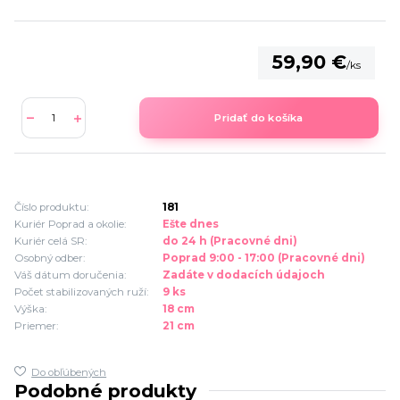
59,90 €
/
ks
Pridať do košíka
Číslo produktu:
181
Kuriér Poprad a okolie:
Ešte dnes
Kuriér celá SR:
do 24 h (Pracovné dni)
Osobný odber:
Poprad 9:00 - 17:00 (Pracovné dni)
Váš dátum doručenia:
Zadáte v dodacích údajoch
Počet stabilizovaných ruží:
9 ks
Výška:
18 cm
Priemer:
21 cm
Do obľúbených
Podobné produkty