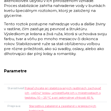
akéhokoľvek úbytku v ich prirodzenom vzhľade.
Proces stabilizácie zahŕňa nahradenie vody v bunkách
kvetu špeciálnym roztokom, ktorý je založený na
glyceríne.
Tento roztok postupne nahradzuje vodu a ďalšie živiny
v rastline, čím zaisťuje jej pevnosť a štruktúru.
Výsledkom je krásna a živá ruža, ktorá si uchováva svoju
farbu, tvar a vôňu po mnoho mesiacov či dokonca
rokov. Stabilizované ruže sa stali obľúbenou voľbou
pre rôzne príležitosti, ako sú svadby, oslavy, alebo ako
dlhotrvajúci dar plný krásy a romantiky.
Parametre
Starostlivosť
Pokiaľ chcete pri stabilizovaných rastlinách zachovať
ich „večnú“ krásu, umiestňujte ich v miestnostiach s
teplotou 10 – 25 °C a pri optimálnej vlhkosti 65 %.
Preprava
Starostlivo zabalené a zasielané v prepravných
krabiciach