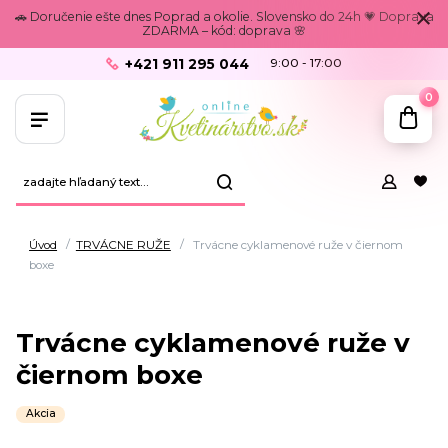
🚗 Doručenie ešte dnes Poprad a okolie. Slovensko do 24h 💗 Doprava
ZDARMA – kód: doprava 🌸
+421 911 295 044
9:00 - 17:00
0
Úvod
TRVÁCNE RUŽE
Trvácne cyklamenové ruže v čiernom
boxe
Trvácne cyklamenové ruže v
čiernom boxe
Akcia