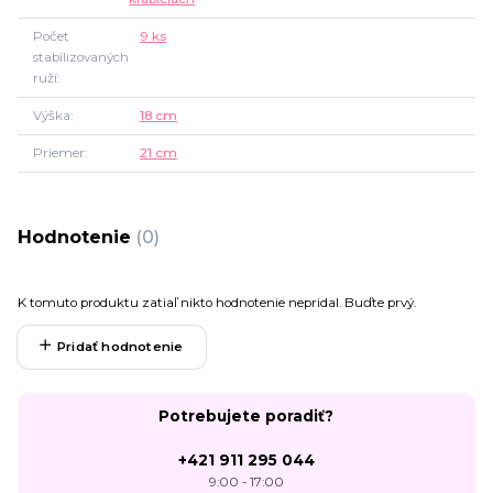
Počet
9 ks
stabilizovaných
ruží
Výška
18 cm
Priemer
21 cm
Hodnotenie
0
K tomuto produktu zatiaľ nikto hodnotenie nepridal. Buďte prvý.
Pridať hodnotenie
Potrebujete poradiť?
+421 911 295 044
9:00 - 17:00