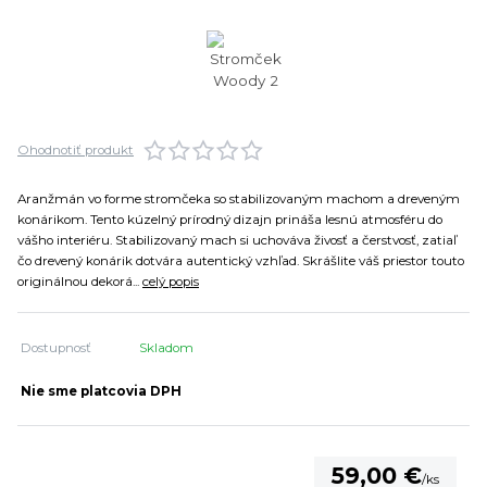
Ohodnotiť produkt
Aranžmán vo forme stromčeka so stabilizovaným machom a dreveným
konárikom. Tento kúzelný prírodný dizajn prináša lesnú atmosféru do
vášho interiéru. Stabilizovaný mach si uchováva živosť a čerstvosť, zatiaľ
čo drevený konárik dotvára autentický vzhľad. Skrášlite váš priestor touto
originálnou dekorá...
celý popis
Dostupnosť
Skladom
Nie sme platcovia DPH
59,00 €
/
ks