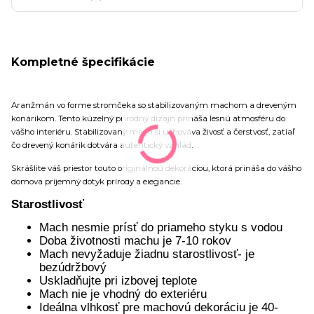
Kompletné špecifikácie
Aranžmán vo forme stromčeka so stabilizovaným machom a dreveným
konárikom. Tento kúzelný prírodný dizajn prináša lesnú atmosféru do
vášho interiéru. Stabilizovaný mach si uchováva živosť a čerstvosť, zatiaľ
čo drevený konárik dotvára autentický vzhľad.
Skrášlite váš priestor touto originálnou dekoráciou, ktorá prináša do vášho
domova príjemný dotyk prírody a elegancie.
Starostlivosť
Mach nesmie prísť do priameho styku s vodou
Doba životnosti machu je 7-10 rokov
Mach nevyžaduje žiadnu starostlivosť- je
bezúdržbový
Uskladňujte pri izbovej teplote
Mach nie je vhodný do exteriéru
Ideálna vlhkosť pre machovú dekoráciu je 40-