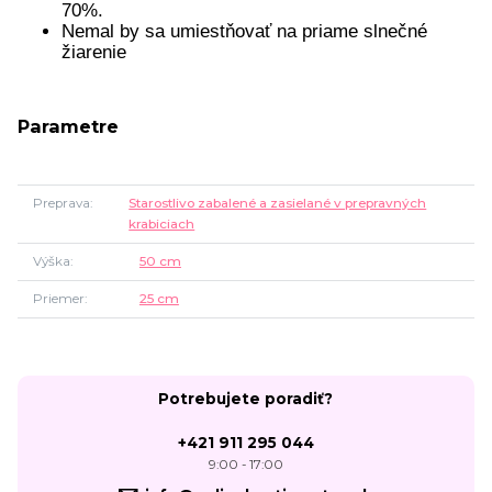
70%.
Nemal by sa umiestňovať na priame slnečné
žiarenie
Parametre
Preprava
Starostlivo zabalené a zasielané v prepravných
krabiciach
Výška
50 cm
Priemer
25 cm
Potrebujete poradiť?
+421 911 295 044
9:00 - 17:00