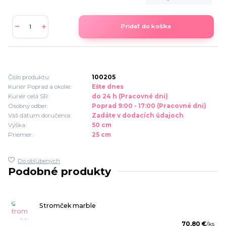
Pridať do košíka
Číslo produktu:
100205
Kuriér Poprad a okolie:
Ešte dnes
Kuriér celá SR:
do 24 h (Pracovné dni)
Osobný odber:
Poprad 9:00 - 17:00 (Pracovné dni)
Váš dátum doručenia:
Zadáte v dodacích údajoch
Výška:
50 cm
Priemer:
25 cm
Do obľúbených
Podobné produkty
Stromček marble
70,80 €
/
ks