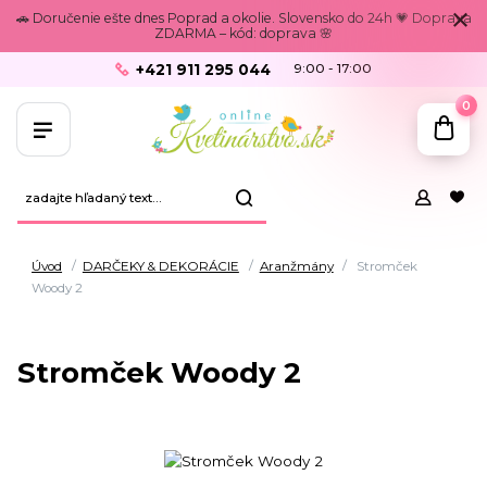
🚗 Doručenie ešte dnes Poprad a okolie. Slovensko do 24h 💗 Doprava
ZDARMA – kód: doprava 🌸
+421 911 295 044
9:00 - 17:00
0
Úvod
DARČEKY & DEKORÁCIE
Aranžmány
Stromček
Woody 2
Stromček Woody 2