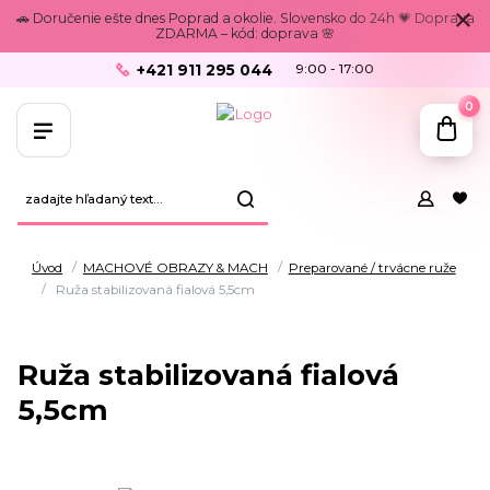
🚗 Doručenie ešte dnes Poprad a okolie. Slovensko do 24h 💗 Doprava
ZDARMA – kód: doprava 🌸
+421 911 295 044
9:00 - 17:00
0
Úvod
MACHOVÉ OBRAZY & MACH
Preparované / trvácne ruže
Ruža stabilizovaná fialová 5,5cm
Ruža stabilizovaná fialová
5,5cm