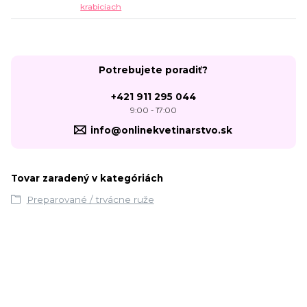
krabiciach
Potrebujete poradiť?
+421 911 295 044
9:00 - 17:00
info@onlinekvetinarstvo.sk
Tovar zaradený v kategóriách
Preparované / trvácne ruže