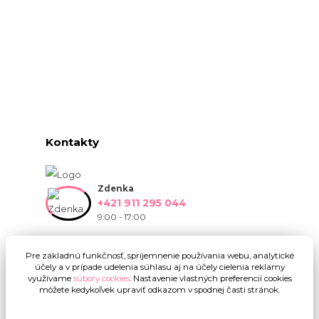
Kontakty
Zdenka
+421 911 295 044
9:00 - 17:00
info@onlinekvetinarstvo.sk
Pre základnú funkčnosť, spríjemnenie používania webu, analytické
účely a v prípade udelenia súhlasu aj na účely cielenia reklamy
využívame
súbory cookies
. Nastavenie vlastných preferencií cookies
môžete kedykoľvek upraviť odkazom v spodnej časti stránok.