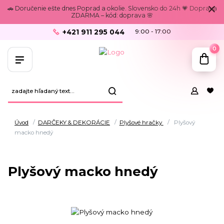
🚗 Doručenie ešte dnes Poprad a okolie. Slovensko do 24h 💗 Doprava
ZDARMA – kód: doprava 🌸
+421 911 295 044
9:00 - 17:00
0
Úvod
DARČEKY & DEKORÁCIE
Plyšové hračky
Plyšový
macko hnedý
Plyšový macko hnedý