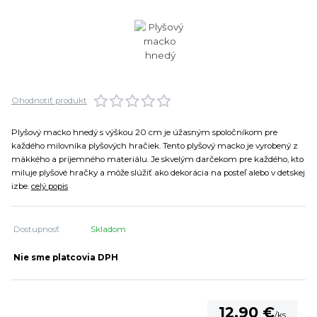
Ohodnotiť produkt
Plyšový macko hnedý s výškou 20 cm je úžasným spoločníkom pre
každého milovníka plyšových hračiek. Tento plyšový macko je vyrobený z
mäkkého a príjemného materiálu. Je skvelým darčekom pre každého, kto
miluje plyšové hračky a môže slúžiť ako dekorácia na posteľ alebo v detskej
izbe.
celý popis
Dostupnosť
Skladom
Nie sme platcovia DPH
12,90 €
/
ks