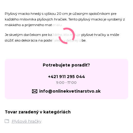
Plyšový macko hnedý s výškou 20 cm je úžasným spoločníkom pre
každého milovníka plyšových hračiek. Tento plyšový macko je vyrobený z
mäkkého a príjemného materiálu.
Je skvelým darčekom pre každého, kto miluje plyšové hračky a môže
slúžiť ako dekorácia na posteľ alebo v detskej izbe.
Potrebujete poradiť?
+421 911 295 044
9:00 - 17:00
info@onlinekvetinarstvo.sk
Tovar zaradený v kategóriách
Plyšové hračky