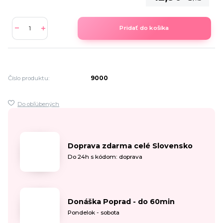
Pridať do košíka
Číslo produktu:
9000
Do obľúbených
Doprava zdarma celé Slovensko
Do 24h s kódom: doprava
Donáška Poprad - do 60min
Pondelok - sobota