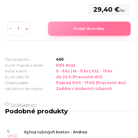
29,40 €
/
ks
Pridať do košíka
Číslo produktu:
450
Kuriér Poprad a okolie:
Ešte dnes
Počet kvetín:
S - 9 ks | M - 11 ks | XXL - 19 ks
Kuriér celá SR:
do 24 h (Pracovné dni)
Osobný odber:
Poprad 9:00 - 17:00 (Pracovné dni)
Váš dátum doručenia:
Zadáte v dodacích údajoch
Do obľúbených
Podobné produkty
Kytica ružových kvetov - Andrea