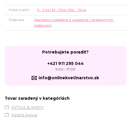
Počet kvetín
S - 9 ks | M - 11 ks | XXL - 19 ks
Preprava
Starostlivo zabalené a zasielané v prepravných
krabiciach
Potrebujete poradiť?
+421 911 295 044
9:00 - 17:00
info@onlinekvetinarstvo.sk
Tovar zaradený v kategóriách
KYTICE & KVETY
Pestré kytice