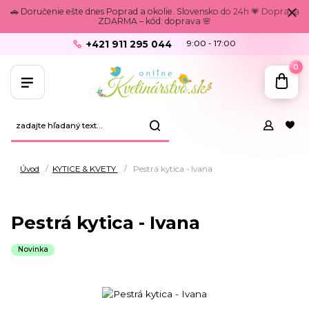
🚗 Doručenie ešte dnes Poprad a okolie. Slovensko do 24h 💗 Doprava
ZDARMA – kód: doprava 🌸
+421 911 295 044
9:00 - 17:00
0
Úvod
KYTICE & KVETY
Pestrá kytica - Ivana
Pestrá kytica - Ivana
Novinka