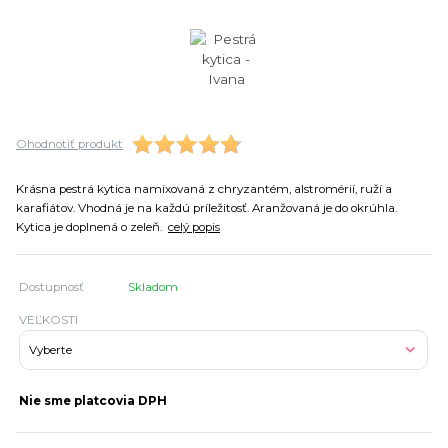
Ohodnotiť produkt
Krásna pestrá kytica namixovaná z chryzantém, alstromérií, ruží a
karafiátov. Vhodná je na každú príležitosť. Aranžovaná je do okrúhla.
Kytica je doplnená o zeleň.
celý popis
Dostupnosť
Skladom
VEĽKOSTI
Nie sme platcovia DPH