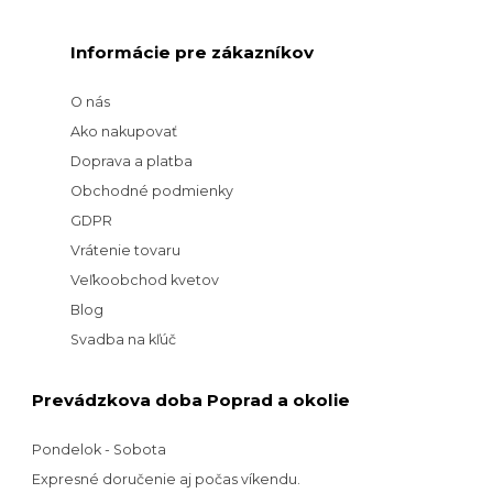
Informácie pre zákazníkov
O nás
Ako nakupovať
Doprava a platba
Obchodné podmienky
GDPR
Vrátenie tovaru
Veľkoobchod kvetov
Blog
Svadba na kľúč
Prevádzkova doba Poprad a okolie
Pondelok - Sobota
Expresné doručenie aj počas víkendu.