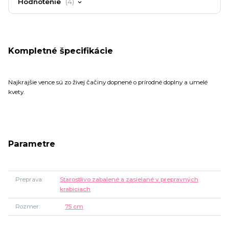
Hodnotenie
4
Kompletné špecifikácie
Najkrajšie vence sú zo živej čačiny dopnené o prírodné doplny a umelé
kvety.
Parametre
Preprava
Starostlivo zabalené a zasielané v prepravných
krabiciach
Rozmer
75 cm