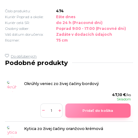
Číslo produktu:
474
Kuriér Poprad a okolie:
Ešte dnes
Kuriér celá SR:
do 24 h (Pracovné dni)
Osobný odber:
Poprad 9:00 - 17:00 (Pracovné dni)
Váš dátum doručenia:
Zadáte v dodacích údajoch
Rozmer:
75 cm
Do obľúbených
Podobné produkty
Okrúhly veniec zo živej čačiny bordový
47,10 €
/
ks
Skladom
Pridať do košíka
Kytica zo živej čačiny oranžovo krémová