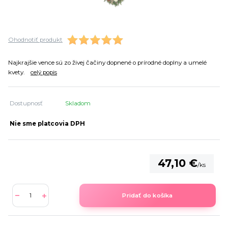
Ohodnotiť produkt
Najkrajšie vence sú zo živej čačiny dopnené o prírodné doplny a umelé
kvety.
celý popis
Dostupnosť
Skladom
Nie sme platcovia DPH
47,10 €
/
ks
Pridať do košíka