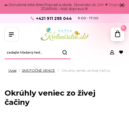
🚗 Doručenie ešte dnes Poprad a okolie. Slovensko do 24h 💗 Doprava
ZDARMA – kód: doprava 🌸
+421 911 295 044
9:00 - 17:00
0
Úvod
SMÚTOČNÉ VENCE
Okrúhly veniec zo živej čačiny
Okrúhly veniec zo živej
čačiny