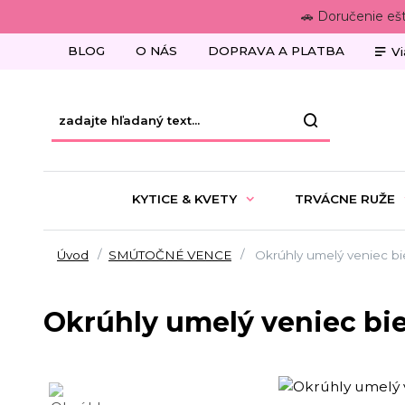
🚗 Doručenie eš
BLOG
O NÁS
DOPRAVA A PLATBA
Vi
KYTICE & KVETY
TRVÁCNE RUŽE
Úvod
SMÚTOČNÉ VENCE
Okrúhly umelý veniec bie
Okrúhly umelý veniec bie