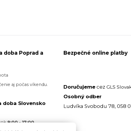
a doba Poprad a
Bezpečné online platby
bota
enie aj počas víkendu.
Doručujeme
cez
GLS Slovak
Osobný odber
a doba Slovensko
Ludvíka Svobodu 78, 058 0
atok
9:00 - 17:00