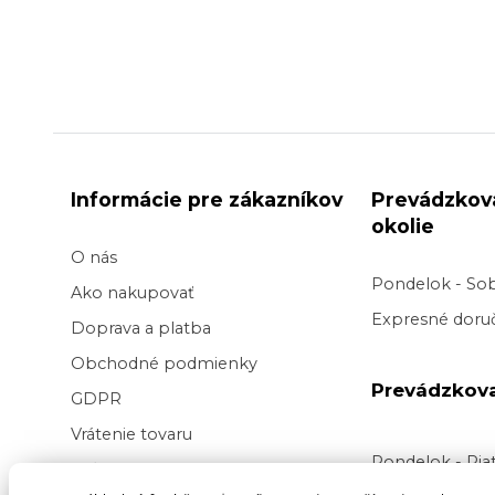
Informácie pre zákazníkov
Prevádzkov
okolie
O nás
Pondelok - So
Ako nakupovať
Expresné doruč
Doprava a platba
Obchodné podmienky
Prevádzkov
GDPR
Vrátenie tovaru
Pondelok - Pi
Veľkoobchod kvetov