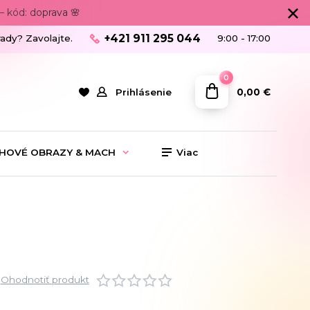
 kód: doprava 🌸
+421 911 295 044
rady? Zavolajte.
9:00 - 17:00
0
0,00 €
Prihlásenie
HOVÉ OBRAZY & MACH
Viac
Ohodnotiť produkt