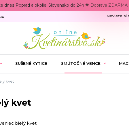
te dnes Poprad a okolie. Slovensko do 24h 💗 Doprava ZDARMA –
Neviete si 
ac
SUŠENÉ KYTICE
SMÚTOČNÉ VENCE
MAC
lý kvet
lý kvet