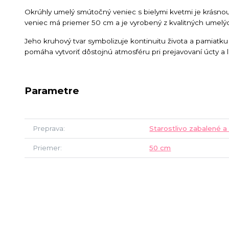
Okrúhly umelý smútočný veniec s bielymi kvetmi je krásnou
veniec má priemer 50 cm a je vyrobený z kvalitných umelýc
Jeho kruhový tvar symbolizuje kontinuitu života a pamiatku
pomáha vytvoriť dôstojnú atmosféru pri prejavovaní úcty a 
Parametre
Preprava
Starostlivo zabalené a
Priemer
50 cm