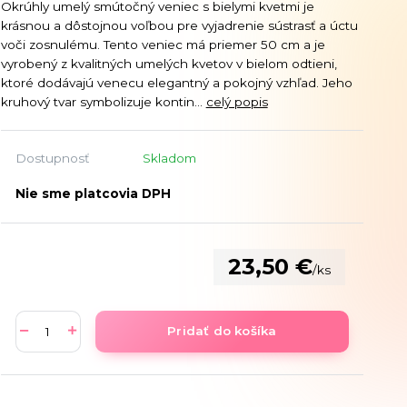
Okrúhly umelý smútočný veniec s bielymi kvetmi je
krásnou a dôstojnou voľbou pre vyjadrenie sústrasť a úctu
voči zosnulému. Tento veniec má priemer 50 cm a je
vyrobený z kvalitných umelých kvetov v bielom odtieni,
ktoré dodávajú venecu elegantný a pokojný vzhľad. Jeho
kruhový tvar symbolizuje kontin...
celý popis
Dostupnosť
Skladom
Nie sme platcovia DPH
23,50 €
/
ks
Pridať do košíka