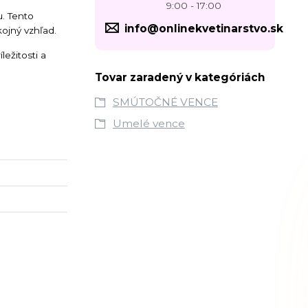
9:00 - 17:00
u. Tento
info@onlinekvetinarstvo.sk
ojný vzhľad.
ežitosti a
Tovar zaradený v kategóriách
SMÚTOČNÉ VENCE
Umelé vence