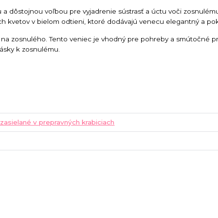
 a dôstojnou voľbou pre vyjadrenie sústrasť a úctu voči zosnulém
h kvetov v bielom odtieni, ktoré dodávajú venecu elegantný a pok
 na zosnulého. Tento veniec je vhodný pre pohreby a smútočné príl
lásky k zosnulému.
 zasielané v prepravných krabiciach