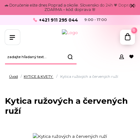
🚗 Doručenie ešte dnes Poprad a okolie. Slovensko do 24h 💗 Doprava
ZDARMA – kód: doprava 🌸
+421 911 295 044
9:00 - 17:00
0
Úvod
KYTICE & KVETY
Kytica ružových a červených ruží
Kytica ružových a červených
ruží