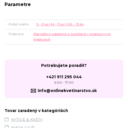
Parametre
Počet kvetín
S - 9 ks | M - 11 ks | XXL - 15 ks
Preprava
Starostlivo zabalené a zasielané v prepravných
krabiciach
Potrebujete poradiť?
+421 911 295 044
9:00 - 17:00
info@onlinekvetinarstvo.sk
Tovar zaradený v kategóriách
KYTICE & KVETY
Kytice z ruží