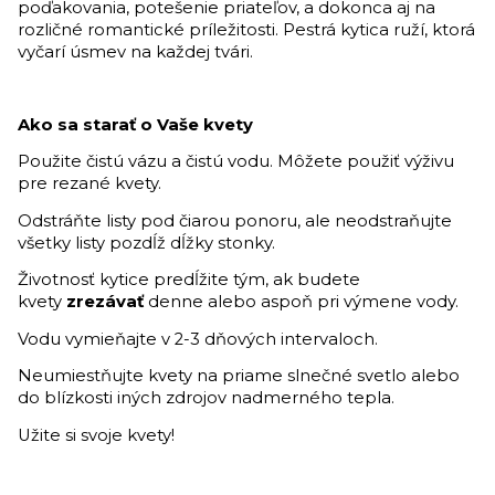
poďakovania, potešenie priateľov, a dokonca aj na
rozličné romantické príležitosti. Pestrá kytica ruží, ktorá
vyčarí úsmev na každej tvári.
Ako sa starať o Vaše kvety
Použite čistú vázu a čistú vodu. Môžete použiť výživu
pre rezané kvety.
Odstráňte listy pod čiarou ponoru, ale neodstraňujte
všetky listy pozdĺž dĺžky stonky.
Životnosť kytice predĺžite tým, ak budete
kvety
zrezávať
denne alebo aspoň pri výmene vody.
Vodu vymieňajte v 2-3 dňových intervaloch.
Neumiestňujte kvety na priame slnečné svetlo alebo
do blízkosti iných zdrojov nadmerného tepla.
Užite si svoje kvety!