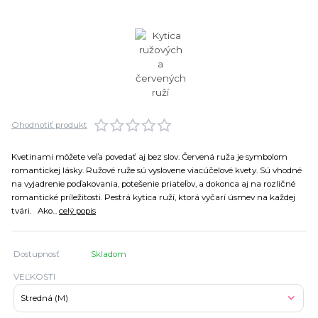
Ohodnotiť produkt
Kvetinami môžete veľa povedať aj bez slov. Červená ruža je symbolom
romantickej lásky. Ružové ruže sú vyslovene viacúčelové kvety. Sú vhodné
na vyjadrenie poďakovania, potešenie priateľov, a dokonca aj na rozličné
romantické príležitosti. Pestrá kytica ruží, ktorá vyčarí úsmev na každej
tvári. Ako...
celý popis
Dostupnosť
Skladom
VEĽKOSTI