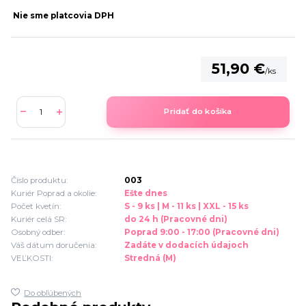
Nie sme platcovia DPH
51,90 €
/
ks
Pridať do košíka
Číslo produktu:
003
Kuriér Poprad a okolie:
Ešte dnes
Počet kvetín:
S - 9 ks | M - 11 ks | XXL - 15 ks
Kuriér celá SR:
do 24 h (Pracovné dni)
Osobný odber:
Poprad 9:00 - 17:00 (Pracovné dni)
Váš dátum doručenia:
Zadáte v dodacích údajoch
VEĽKOSTI:
Stredná (M)
Do obľúbených