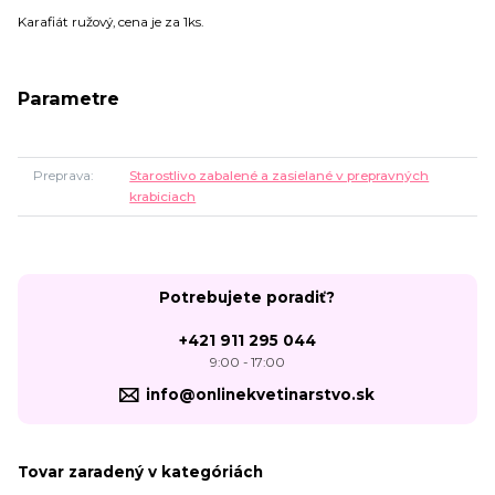
Karafiát ružový, cena je za 1ks.
Parametre
Preprava
Starostlivo zabalené a zasielané v prepravných
krabiciach
Potrebujete poradiť?
+421 911 295 044
9:00 - 17:00
info@onlinekvetinarstvo.sk
Tovar zaradený v kategóriách