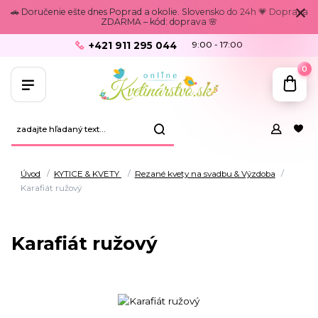
🚗 Doručenie ešte dnes Poprad a okolie. Slovensko do 24h 💗 Doprava
ZDARMA – kód: doprava 🌸
+421 911 295 044
9:00 - 17:00
0
Úvod
KYTICE & KVETY
Rezané kvety na svadbu & Výzdoba
Karafiát ružový
Karafiát ružový