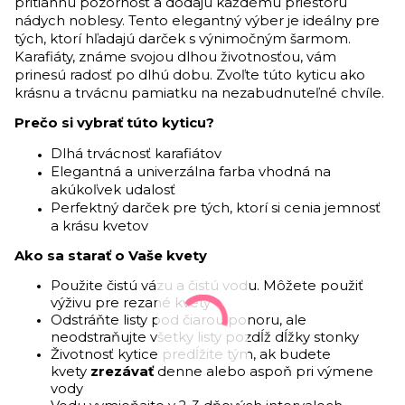
pritiahnu pozornosť a dodajú každému priestoru
nádych noblesy. Tento elegantný výber je ideálny pre
tých, ktorí hľadajú darček s výnimočným šarmom.
Karafiáty, známe svojou dlhou životnosťou, vám
prinesú radosť po dlhú dobu. Zvoľte túto kyticu ako
krásnu a trvácnu pamiatku na nezabudnuteľné chvíle.
Prečo si vybrať túto kyticu?
Dlhá trvácnosť karafiátov
Elegantná a univerzálna farba vhodná na
akúkoľvek udalosť
Perfektný darček pre tých, ktorí si cenia jemnosť
a krásu kvetov
Ako sa starať o Vaše kvety
Použite čistú vázu a čistú vodu. Môžete použiť
výživu pre rezané kvety
Odstráňte listy pod čiarou ponoru, ale
neodstraňujte všetky listy pozdĺž dĺžky stonky
Životnosť kytice predĺžite tým, ak budete
kvety
zrezávať
denne alebo aspoň pri výmene
vody