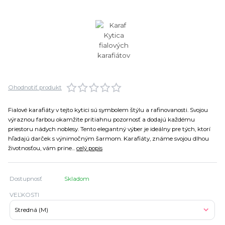
Ohodnotiť produkt
Fialové karafiáty v tejto kytici sú symbolem štýlu a rafinovanosti. Svojou
výraznou farbou okamžite pritiahnu pozornosť a dodajú každému
priestoru nádych noblesy. Tento elegantný výber je ideálny pre tých, ktorí
hľadajú darček s výnimočným šarmom. Karafiáty, známe svojou dlhou
životnosťou, vám prine...
celý popis
Dostupnosť
Skladom
VEĽKOSTI