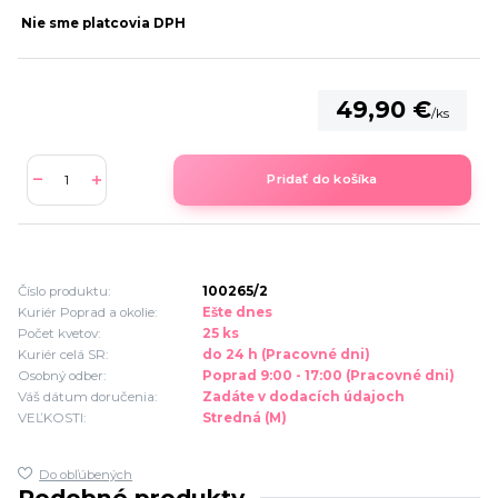
Nie sme platcovia DPH
49,90 €
/
ks
Pridať do košíka
Číslo produktu:
100265/2
Kuriér Poprad a okolie:
Ešte dnes
Počet kvetov:
25 ks
Kuriér celá SR:
do 24 h (Pracovné dni)
Osobný odber:
Poprad 9:00 - 17:00 (Pracovné dni)
Váš dátum doručenia:
Zadáte v dodacích údajoch
VEĽKOSTI:
Stredná (M)
Do obľúbených
Podobné produkty