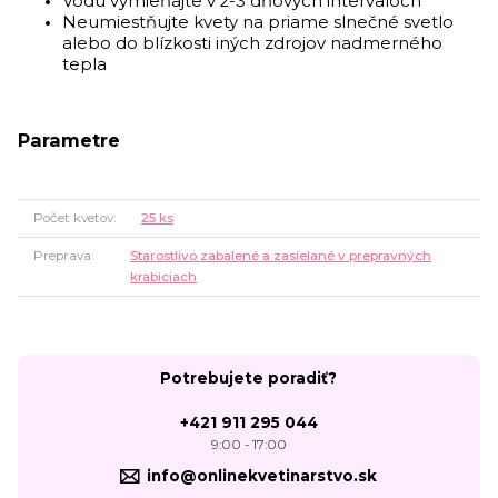
Vodu vymieňajte v 2-3 dňových intervaloch
Neumiestňujte kvety na priame slnečné svetlo
alebo do blízkosti iných zdrojov nadmerného
tepla
Parametre
Počet kvetov
25 ks
Preprava
Starostlivo zabalené a zasielané v prepravných
krabiciach
Potrebujete poradiť?
+421 911 295 044
9:00 - 17:00
info@onlinekvetinarstvo.sk