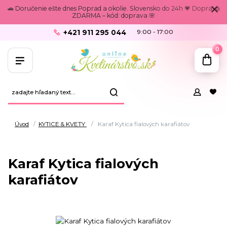
🚗 Doručenie ešte dnes Poprad a okolie. Slovensko do 24h 💗 Doprava
ZDARMA – kód: doprava 🌸
+421 911 295 044
9:00 - 17:00
0
Úvod
KYTICE & KVETY
Karaf Kytica fialových karafiátov
Karaf Kytica fialových
karafiátov