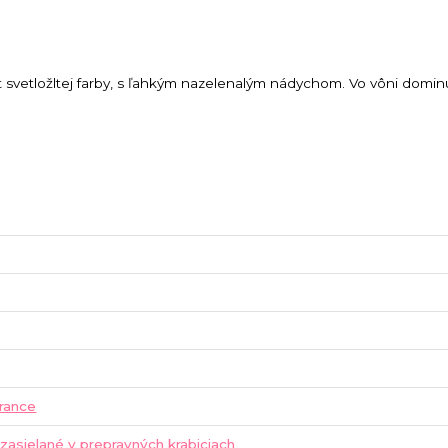
kt svetložltej farby, s ľahkým nazelenalým nádychom. Vo vôni dominu
rance
 zasielané v prepravných krabiciach