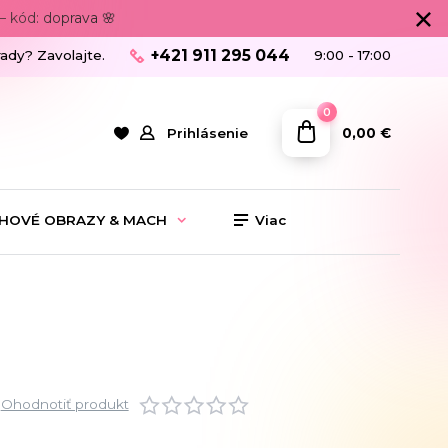
 kód: doprava 🌸
+421 911 295 044
rady? Zavolajte.
9:00 - 17:00
0
0,00 €
Prihlásenie
HOVÉ OBRAZY & MACH
Viac
Ohodnotiť produkt