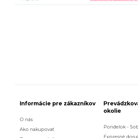
Informácie pre zákazníkov
Prevádzkov
okolie
O nás
Pondelok - So
Ako nakupovať
Expresné doruč