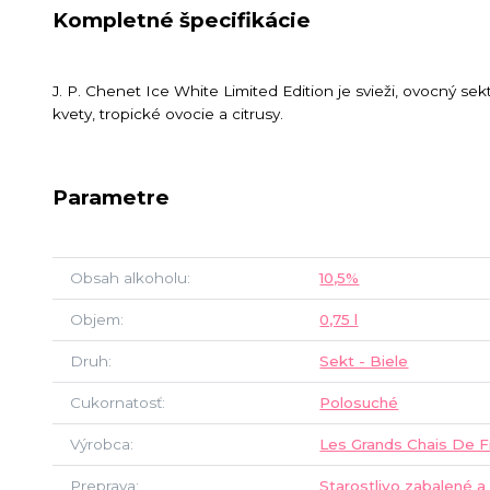
Kompletné špecifikácie
J. P. Chenet Ice White Limited Edition je svieži, ovocný se
kvety, tropické ovocie a citrusy.
Parametre
Obsah alkoholu
10,5%
Objem
0,75 l
Druh
Sekt - Biele
Cukornatosť
Polosuché
Výrobca
Les Grands Chais De F
Preprava
Starostlivo zabalené a