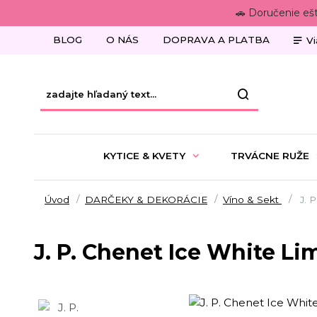
🚗 Doručenie eš
BLOG
O NÁS
DOPRAVA A PLATBA
Vi
KYTICE & KVETY
TRVÁCNE RUŽE
Úvod
DARČEKY & DEKORÁCIE
Víno & Sekt
J. P
J. P. Chenet Ice White Li