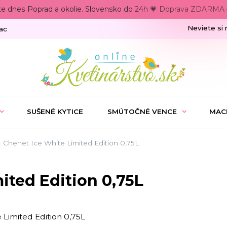
te dnes Poprad a okolie. Slovensko do 24h 💗 Doprava ZDARMA –
Neviete si 
ac
SUŠENÉ KYTICE
SMÚTOČNÉ VENCE
MAC
. Chenet Ice White Limited Edition 0,75L
mited Edition 0,75L