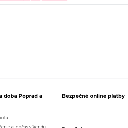
a doba Poprad a
Bezpečné online platby
bota
enie aj počas víkendu.