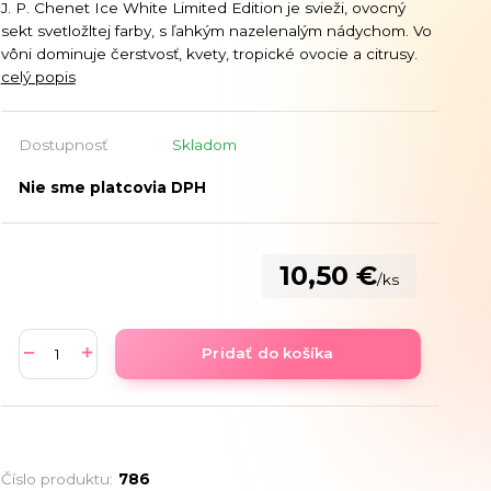
J. P. Chenet Ice White Limited Edition je svieži, ovocný
sekt svetložltej farby, s ľahkým nazelenalým nádychom. Vo
vôni dominuje čerstvosť, kvety, tropické ovocie a citrusy.
celý popis
Dostupnosť
Skladom
Nie sme platcovia DPH
10,50 €
/
ks
Pridať do košíka
Číslo produktu:
786