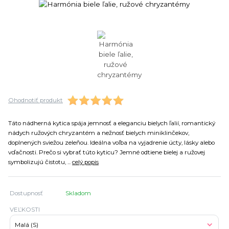
Ohodnotiť produkt
Táto nádherná kytica spája jemnosť a eleganciu bielych ľalií, romantický
nádych ružových chryzantém a nežnosť bielych miniklinčekov,
doplnených sviežou zeleňou. Ideálna voľba na vyjadrenie úcty, lásky alebo
vďačnosti. Prečo si vybrať túto kyticu? Jemné odtiene bielej a ružovej
symbolizujú čistotu, ...
celý popis
Dostupnosť
Skladom
VEĽKOSTI