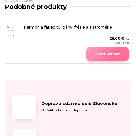
Do obľúbených
Podobné produkty
Harmónia farieb tulipány, frézie a alstromérie
25,00 €
/
ks
Skladom
Zvoliť variant
Doprava zdarma celé Slovensko
Do 24h s kódom: doprava