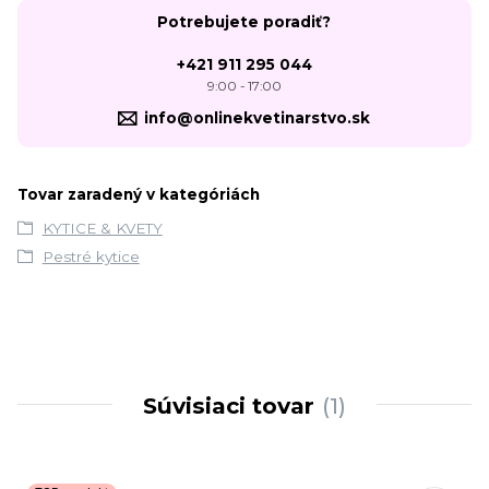
Potrebujete poradiť?
+421 911 295 044
9:00 - 17:00
info@onlinekvetinarstvo.sk
Tovar zaradený v kategóriách
KYTICE & KVETY
Pestré kytice
Súvisiaci tovar
1