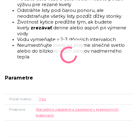
výživu pre rezané kvety
Odstráňte listy pod čiarou ponoru, ale
neodstraňujte všetky listy pozdĺž dĺžky stonky
Životnosť kytice predĺžite tým, ak budete
kvety
zrezávať
denne alebo aspoň pri výmene
vody
Vodu vymieňajte v 2-3 dňových intervaloch
Neumiestňujte kvety na priame slnečné svetlo
alebo do blízkosti iných zdrojov nadmerného
tepla
Parametre
Počet kvetov
7 ks
Preprava
Starostlivo zabalené a zasielané v prepravných
krabiciach