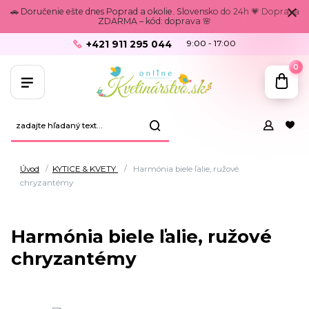
🚗 Doručenie ešte dnes Poprad a okolie. Slovensko do 24h 💗 Doprava
ZDARMA – kód: doprava 🌸
+421 911 295 044
9:00 - 17:00
0
Úvod
KYTICE & KVETY
Harmónia biele ľalie, ružové
chryzantémy
Harmónia biele ľalie, ružové
chryzantémy