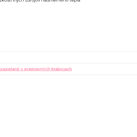
zkosti iných zdrojov nadmerného tepla.
 zasielané v prepravných krabiciach