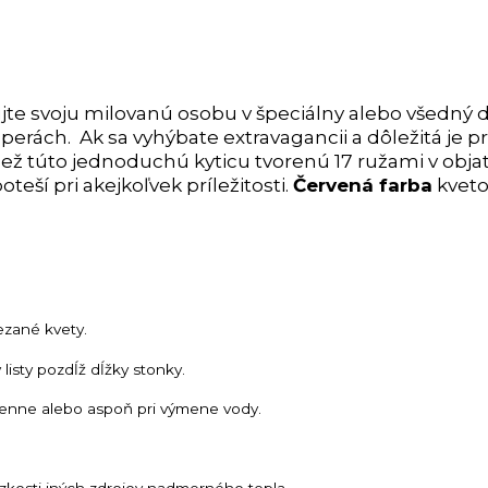
jte svoju milovanú osobu v špeciálny alebo všedný 
 perách.
Ak sa vyhýbate extravagancii a dôležitá je p
ež túto jednoduchú kyticu tvorenú 17 ružami v obja
ší pri akejkoľvek príležitosti.
Červená farba
kveto
ezané kvety.
listy pozdĺž dĺžky stonky.
nne alebo aspoň pri výmene vody.