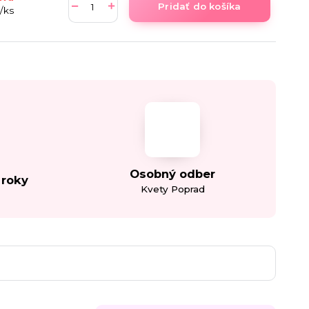
Pridať do košíka
/
ks
Osobný odber
 roky
Kvety Poprad