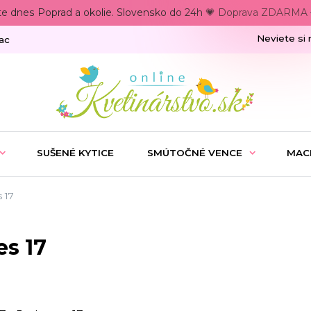
te dnes Poprad a okolie. Slovensko do 24h 💗 Doprava ZDARMA –
Neviete si 
ac
SUŠENÉ KYTICE
SMÚTOČNÉ VENCE
MAC
 17
es 17