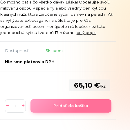
Čo možno dať a čo všetko dáva? Láska! Obdarujte svoju
milovanú osobu v špeciálny alebo všedný deň kyticou
krásnych ruží, ktorá zaručene vyčarí úsmev na perách. Ak
sa vyhýbate extravagancii a dôležitá je pre Vás
organizovanosť, potom nenájdete nič lepšie, než túto
jednoduchú kyticu tvorenú 17 ružami...
celý popis
Dostupnosť
Skladom
Nie sme platcovia DPH
66,10 €
/
ks
Pridať do košíka