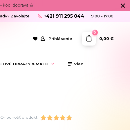
 kód: doprava 🌸
+421 911 295 044
rady? Zavolajte.
9:00 - 17:00
0
0,00 €
Prihlásenie
HOVÉ OBRAZY & MACH
Viac
Ohodnotiť produkt