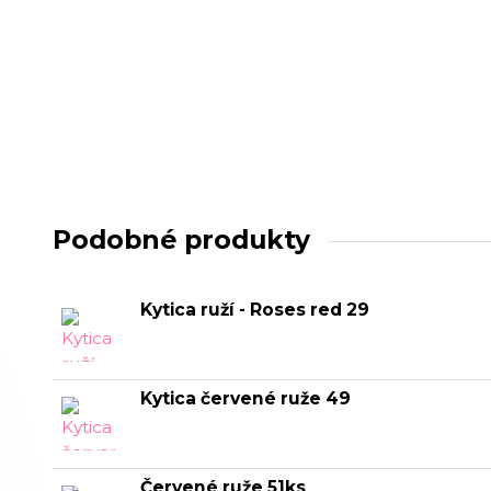
Podobné produkty
Kytica ruží - Roses red 29
Kytica červené ruže 49
Červené ruže 51ks