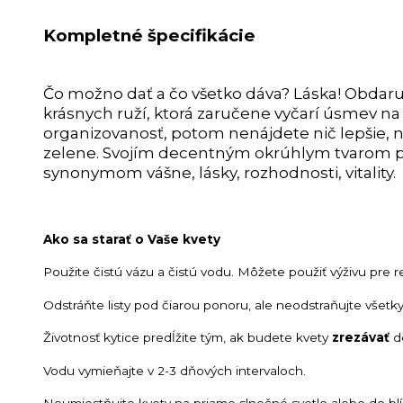
Kompletné špecifikácie
Čo možno dať a čo všetko dáva? Láska! Obdaru
krásnych ruží, ktorá zaručene vyčarí úsmev na
organizovanosť, potom nenájdete nič lepšie, n
zelene. Svojím decentným okrúhlym tvarom pote
synonymom vášne, lásky, rozhodnosti, vitality.
Ako sa starať o Vaše kvety
Použite čistú vázu a čistú vodu. Môžete použiť výživu pre r
Odstráňte listy pod čiarou ponoru, ale neodstraňujte všetky 
Životnosť kytice predĺžite tým, ak budete kvety
zrezávať
de
Vodu vymieňajte v 2-3 dňových intervaloch.