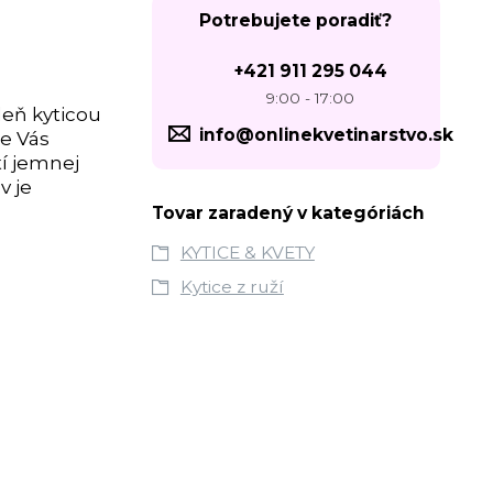
Potrebujete poradiť?
+421 911 295 044
9:00 - 17:00
deň kyticou
info@onlinekvetinarstvo.sk
re Vás
tí jemnej
v je
Tovar zaradený v kategóriách
KYTICE & KVETY
Kytice z ruží