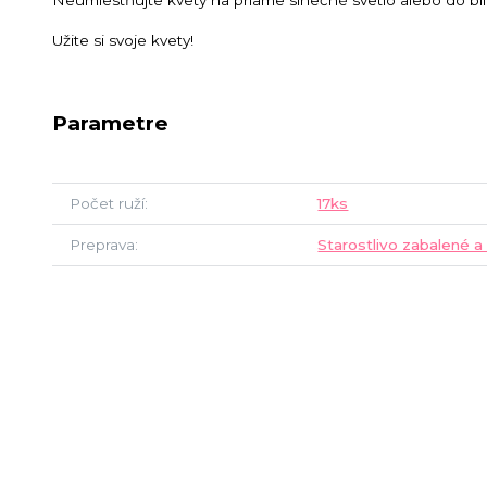
Neumiestňujte kvety na priame slnečné svetlo alebo do blí
Užite si svoje kvety!
Parametre
Počet ruží
17ks
Preprava
Starostlivo zabalené a