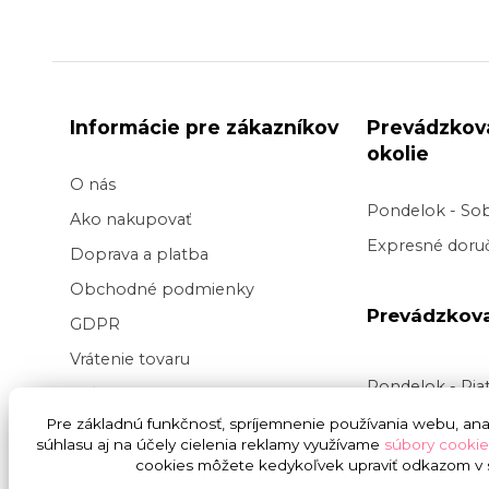
Informácie pre zákazníkov
Prevádzkov
okolie
O nás
Pondelok - So
Ako nakupovať
Expresné doruč
Doprava a platba
Obchodné podmienky
Prevádzkov
GDPR
Vrátenie tovaru
Pondelok - Pi
Veľkoobchod kvetov
Doručenie v pr
Pre základnú funkčnosť, spríjemnenie používania webu, anal
Blog
súhlasu aj na účely cielenia reklamy využívame
súbory cookie
v
čase
9:00 do
Svadba na kľúč
cookies môžete kedykoľvek upraviť odkazom v s