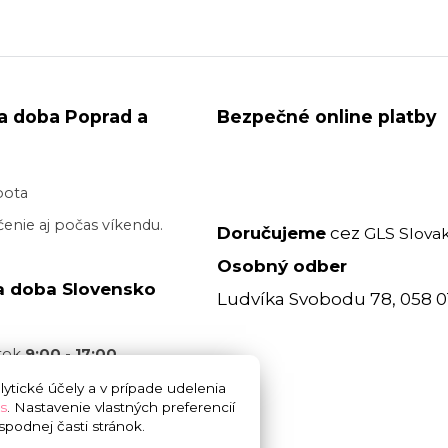
a doba Poprad a
Bezpečné online platby
bota
enie aj počas víkendu.
Doručujeme
cez
GLS Slovak
Osobný odber
a doba Slovensko
Ludvíka Svobodu 78, 058 0
atok
9:00 - 17:00
acovný deň je realizované
ytické účely a v prípade udelenia
s
. Nastavenie vlastných preferencií
 17:00
bez garancie
podnej časti stránok.