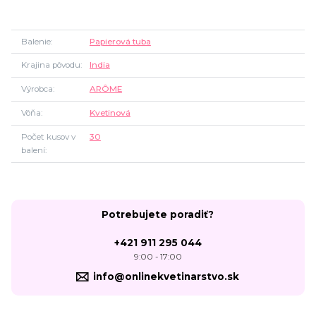
Balenie
Papierová tuba
Krajina pôvodu
India
Výrobca
ARÔME
Vôňa
Kvetinová
Počet kusov v
30
balení
Potrebujete poradiť?
+421 911 295 044
9:00 - 17:00
info@onlinekvetinarstvo.sk