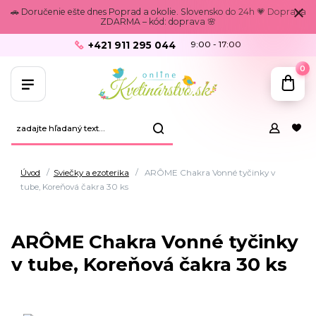
🚗 Doručenie ešte dnes Poprad a okolie. Slovensko do 24h 💗 Doprava
ZDARMA – kód: doprava 🌸
+421 911 295 044
9:00 - 17:00
0
Úvod
Sviečky a ezoterika
ARÔME Chakra Vonné tyčinky v
tube, Koreňová čakra 30 ks
ARÔME Chakra Vonné tyčinky
v tube, Koreňová čakra 30 ks