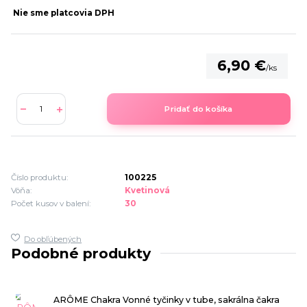
Nie sme platcovia DPH
6,90 €
/
ks
Pridať do košíka
Číslo produktu:
100225
Vôňa:
Kvetinová
Počet kusov v balení:
30
Do obľúbených
Podobné produkty
ARÔME Chakra Vonné tyčinky v tube, sakrálna čakra