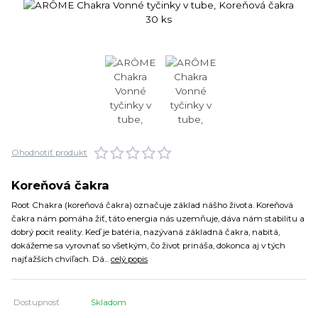
Ohodnotiť produkt
Koreňová čakra
Root Chakra (koreňová čakra) označuje základ nášho života. Koreňová
čakra nám pomáha žiť, táto energia nás uzemňuje, dáva nám stabilitu a
dobrý pocit reality. Keď je batéria, nazývaná základná čakra, nabitá,
dokážeme sa vyrovnať so všetkým, čo život prináša, dokonca aj v tých
najťažších chvíľach. Dá...
celý popis
Dostupnosť
Skladom