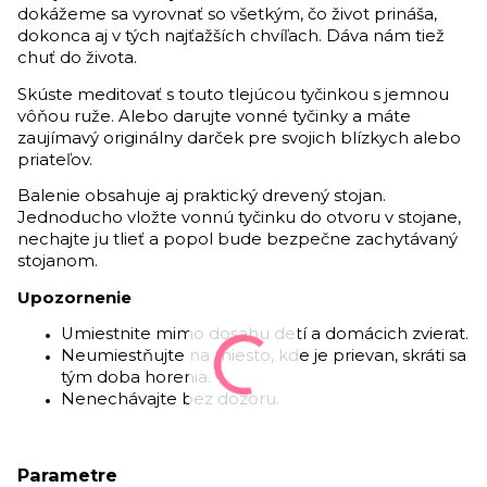
dokážeme sa vyrovnať so všetkým, čo život prináša,
dokonca aj v tých najťažších chvíľach. Dáva nám tiež
chuť do života.
Skúste meditovať s touto tlejúcou tyčinkou s jemnou
vôňou ruže. Alebo darujte vonné tyčinky a máte
zaujímavý originálny darček pre svojich blízkych alebo
priateľov.
Balenie obsahuje aj praktický drevený stojan.
Jednoducho vložte vonnú tyčinku do otvoru v stojane,
nechajte ju tlieť a popol bude bezpečne zachytávaný
stojanom.
Upozornenie
Umiestnite mimo dosahu detí a domácich zvierat.
Neumiestňujte na miesto, kde je prievan, skráti sa
tým doba horenia.
Nenechávajte bez dozoru.
Parametre