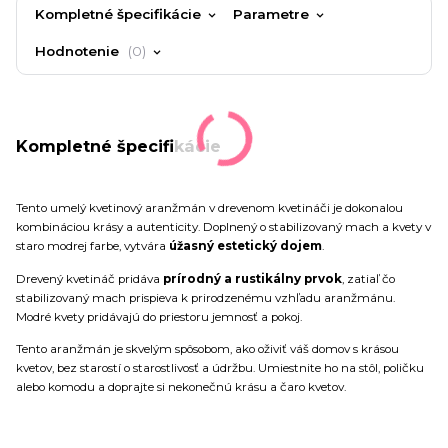
Kompletné špecifikácie
Parametre
Hodnotenie
0
Kompletné špecifikácie
Tento umelý kvetinový aranžmán v drevenom kvetináči je dokonalou
kombináciou krásy a autenticity. Doplnený o stabilizovaný mach a kvety v
staro modrej farbe, vytvára
úžasný estetický dojem
.
Drevený kvetináč pridáva
prírodný a rustikálny prvok
, zatiaľ čo
stabilizovaný mach prispieva k prirodzenému vzhľadu aranžmánu.
Modré kvety pridávajú do priestoru jemnosť a pokoj.
Tento aranžmán je skvelým spôsobom, ako oživiť váš domov s krásou
kvetov, bez starostí o starostlivosť a údržbu. Umiestnite ho na stôl, poličku
alebo komodu a doprajte si nekonečnú krásu a čaro kvetov.