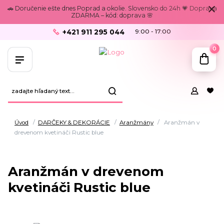
🚗 Doručenie ešte dnes Poprad a okolie. Slovensko do 24h 💗 Doprava
ZDARMA – kód: doprava 🌸
+421 911 295 044
9:00 - 17:00
0
Úvod
DARČEKY & DEKORÁCIE
Aranžmány
Aranžmán v
drevenom kvetináči Rustic blue
Aranžmán v drevenom
kvetináči Rustic blue