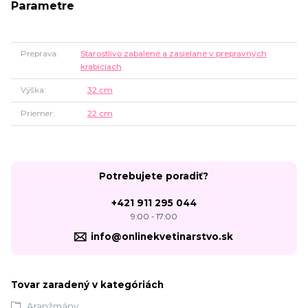
Parametre
Preprava
Starostlivo zabalené a zasielané v prepravných
krabiciach
Výška
32 cm
Priemer
22 cm
Potrebujete poradiť?
+421 911 295 044
9:00 - 17:00
info@onlinekvetinarstvo.sk
Tovar zaradený v kategóriách
Aranžmány