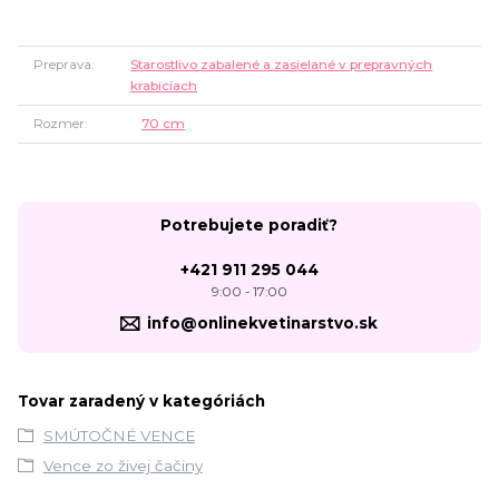
Preprava
Starostlivo zabalené a zasielané v prepravných
krabiciach
Rozmer
70 cm
Potrebujete poradiť?
+421 911 295 044
9:00 - 17:00
info@onlinekvetinarstvo.sk
Tovar zaradený v kategóriách
SMÚTOČNÉ VENCE
Vence zo živej čačiny