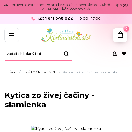
🚗 Doručenie ešte dnes Poprad a okolie. Slovensko do 24h 💗 Doprava
ZDARMA – kód: doprava 🌸
+421 911 295 044
9:00 - 17:00
0
Úvod
SMÚTOČNÉ VENCE
Kytica zo živej čačiny - slamienka
Kytica zo živej čačiny -
slamienka