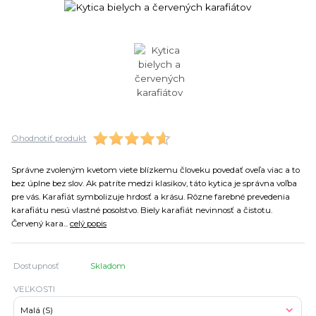
Ohodnotiť produkt
Správne zvoleným kvetom viete blízkemu človeku povedať oveľa viac a to
bez úplne bez slov. Ak patríte medzi klasikov, táto kytica je správna voľba
pre vás. Karafiát symbolizuje hrdosť a krásu. Rôzne farebné prevedenia
karafiátu nesú vlastné posolstvo. Biely karafiát nevinnosť a čistotu.
Červený kara...
celý popis
Dostupnosť
Skladom
VEĽKOSTI