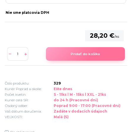
Nie sme platcovia DPH
28,20 €
/
ks
Pridať do košíka
Číslo produktu:
329
Kuriér Poprad a okolie:
Ešte dnes
Počet kvetín:
S - 11ks l M - 15ks l XXL - 21ks
Kuriér celá SR:
do 24 h (Pracovné dni)
Osobný odber:
Poprad 9:00 - 17:00 (Pracovné dni)
Váš dátum doručenia:
Zadáte v dodacích údajoch
VEĽKOSTI:
Malá (S)