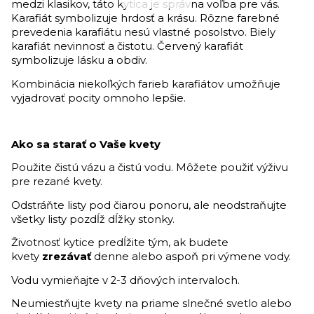
medzi klasikov, táto kytica je správna voľba pre vás.
Karafiát symbolizuje hrdosť a krásu. Rôzne farebné
prevedenia karafiátu nesú vlastné posolstvo. Biely
karafiát nevinnosť a čistotu. Červený karafiát
symbolizuje lásku a obdiv.
Kombinácia niekoľkých farieb karafiátov umožňuje
vyjadrovať pocity omnoho lepšie.
Ako sa starať o Vaše kvety
Použite čistú vázu a čistú vodu. Môžete použiť výživu
pre rezané kvety.
Odstráňte listy pod čiarou ponoru, ale neodstraňujte
všetky listy pozdĺž dĺžky stonky.
Životnosť kytice predĺžite tým, ak budete
kvety
zrezávať
denne alebo aspoň pri výmene vody.
Vodu vymieňajte v 2-3 dňových intervaloch.
Neumiestňujte kvety na priame slnečné svetlo alebo