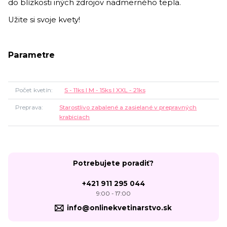
do blízkosti iných zdrojov nadmerného tepla.
Užite si svoje kvety!
Parametre
Počet kvetín
S - 11ks l M - 15ks l XXL - 21ks
Preprava
Starostlivo zabalené a zasielané v prepravných
krabiciach
Potrebujete poradiť?
+421 911 295 044
9:00 - 17:00
info@onlinekvetinarstvo.sk