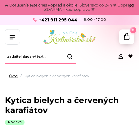
🚗 Doručenie ešte dnes Poprad a okolie. Slovensko do 24h 💗 Doprava
ZDARMA – kód: doprava 🌸
+421 911 295 044
9:00 - 17:00
0
Úvod
Kytica bielych a červených karafiátov
Kytica bielych a červených
karafiátov
Novinka