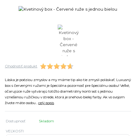
Ohodnotiť produkt
Láska je poéziou zmyslov a my máme tip ako tie zmysli poláskať. Luxusný
box s červenými ružami je špeciálna pozornosť pre špeciálnu osobu! Veľké,
očarujúce ruže vytvárajú totižto diametrálny kontrast s jedinou
vznešenou ružičkou v strede, ktorá je snehovo bielej farby. Ak vo svojom
živote máte osobu...
celý popis
Dostupnosť
Skladom
VEĽKOSTI