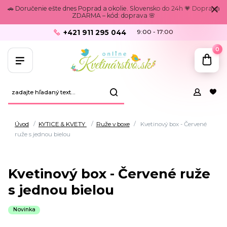
🚗 Doručenie ešte dnes Poprad a okolie. Slovensko do 24h 💗 Doprava
ZDARMA – kód: doprava 🌸
+421 911 295 044
9:00 - 17:00
0
Úvod
KYTICE & KVETY
Ruže v boxe
Kvetinový box - Červené
ruže s jednou bielou
Kvetinový box - Červené ruže
s jednou bielou
Novinka