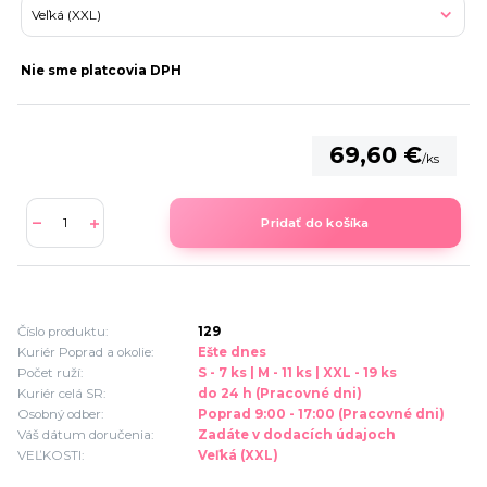
Nie sme platcovia DPH
69,60 €
/
ks
Pridať do košíka
Číslo produktu:
129
Kuriér Poprad a okolie:
Ešte dnes
Počet ruží:
S - 7 ks | M - 11 ks | XXL - 19 ks
Kuriér celá SR:
do 24 h (Pracovné dni)
Osobný odber:
Poprad 9:00 - 17:00 (Pracovné dni)
Váš dátum doručenia:
Zadáte v dodacích údajoch
VEĽKOSTI:
Veľká (XXL)