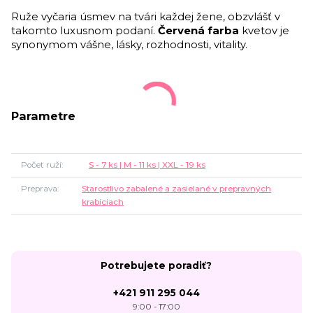
Ruže vyčaria úsmev na tvári každej žene, obzvlášť v
takomto luxusnom podaní.
Červená farba
kvetov je
synonymom vášne, lásky, rozhodnosti, vitality.
Parametre
Počet ruží
S - 7 ks | M - 11 ks | XXL - 19 ks
Preprava
Starostlivo zabalené a zasielané v prepravných
krabiciach
Potrebujete poradiť?
+421 911 295 044
9:00 - 17:00