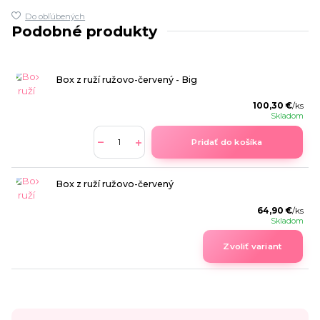
Do obľúbených
Podobné produkty
Box z ruží ružovo-červený - Big
100,30 €
/
ks
Skladom
Pridať do košíka
Box z ruží ružovo-červený
64,90 €
/
ks
Skladom
Zvoliť variant