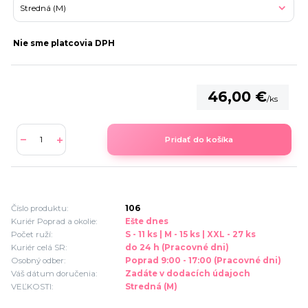
Nie sme platcovia DPH
46,00 €
/
ks
Pridať do košíka
Číslo produktu:
106
Kuriér Poprad a okolie:
Ešte dnes
Počet ruží:
S - 11 ks | M - 15 ks | XXL - 27 ks
Kuriér celá SR:
do 24 h (Pracovné dni)
Osobný odber:
Poprad 9:00 - 17:00 (Pracovné dni)
Váš dátum doručenia:
Zadáte v dodacích údajoch
VEĽKOSTI:
Stredná (M)