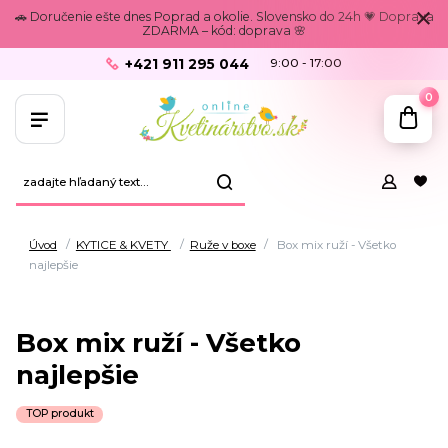
🚗 Doručenie ešte dnes Poprad a okolie. Slovensko do 24h 💗 Doprava
ZDARMA – kód: doprava 🌸
+421 911 295 044
9:00 - 17:00
0
Úvod
KYTICE & KVETY
Ruže v boxe
Box mix ruží - Všetko
najlepšie
Box mix ruží - Všetko
najlepšie
TOP produkt