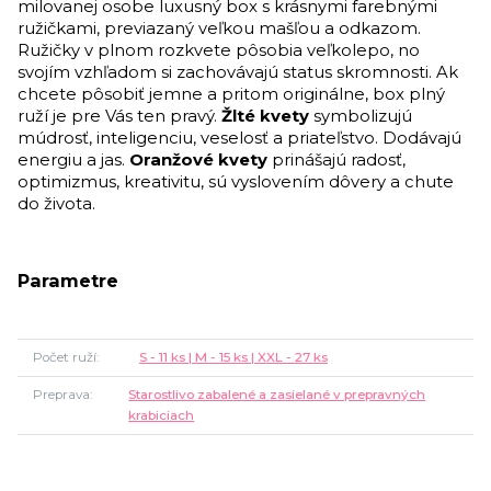
milovanej osobe luxusný box s krásnymi farebnými
ružičkami, previazaný veľkou mašľou a odkazom.
Ružičky v plnom rozkvete pôsobia veľkolepo, no
svojím vzhľadom si zachovávajú status skromnosti. Ak
chcete pôsobiť jemne a pritom originálne, box plný
ruží je pre Vás ten pravý.
Žlté kvety
symbolizujú
múdrosť, inteligenciu, veselosť a priateľstvo. Dodávajú
energiu a jas.
Oranžové kvety
prinášajú radosť,
optimizmus, kreativitu, sú vyslovením dôvery a chute
do života.
Parametre
Počet ruží
S - 11 ks | M - 15 ks | XXL - 27 ks
Preprava
Starostlivo zabalené a zasielané v prepravných
krabiciach