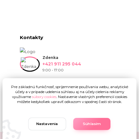
Kontakty
Zdenka
+421 911 295 044
9:00 - 17:00
info@onlinekvetinarstvo.sk
Pre základnú funkčnosť, spríjemnenie používania webu, analytické
účely a v prípade udelenia súhlasu aj na účely cielenia reklamy
využívame
súbory cookies
. Nastavenie vlastných preferencií cookies
môžete kedykoľvek upraviť odkazom v spodnej časti stránok.
Nastavenia
Súhlasím
Upravit sběr cookies.