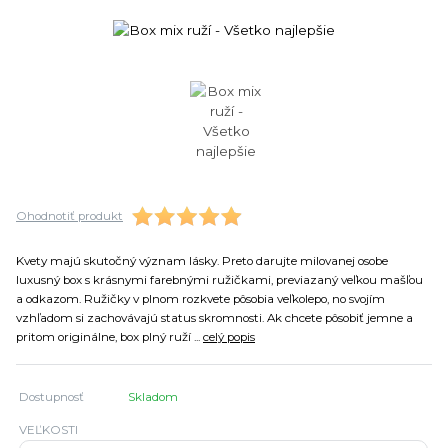
Ohodnotiť produkt
Kvety majú skutočný význam lásky. Preto darujte milovanej osobe
luxusný box s krásnymi farebnými ružičkami, previazaný veľkou mašľou
a odkazom. Ružičky v plnom rozkvete pôsobia veľkolepo, no svojím
vzhľadom si zachovávajú status skromnosti. Ak chcete pôsobiť jemne a
pritom originálne, box plný ruží ...
celý popis
Dostupnosť
Skladom
VEĽKOSTI