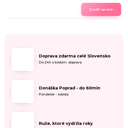
Zvoliť variant
Doprava zdarma celé Slovensko
Do 24h s kódom: doprava
Donáška Poprad - do 60min
Pondelok - sobota
Ruže, ktoré vydržia roky