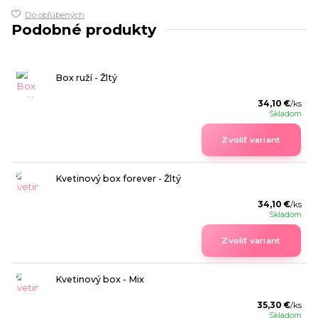
Do obľúbených
Podobné produkty
Box ruží - Žltý
34,10 €
/
ks
Skladom
Zvoliť variant
Kvetinový box forever - Žltý
34,10 €
/
ks
Skladom
Zvoliť variant
Kvetinový box - Mix
35,30 €
/
ks
Skladom